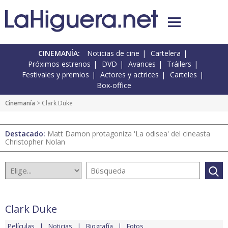
CINEMANÍA:
Noticias de cine
Cartelera
Próximos estrenos
DVD
Avances
Tráilers
Festivales y premios
Actores y actrices
Carteles
Box-office
Cinemanía
> Clark Duke
Destacado:
Matt Damon protagoniza 'La odisea' del cineasta
Christopher Nolan
Clark Duke
Películas
Noticias
Biografía
Fotos