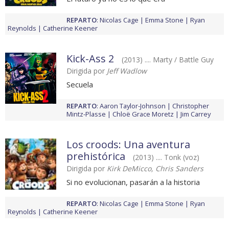
REPARTO
:
Nicolas Cage
Emma Stone
Ryan
Reynolds
Catherine Keener
Kick-Ass 2
(2013) .... Marty / Battle Guy
Dirigida por
Jeff Wadlow
Secuela
REPARTO
:
Aaron Taylor-Johnson
Christopher
Mintz-Plasse
Chloë Grace Moretz
Jim Carrey
Los croods: Una aventura
prehistórica
(2013) .... Tonk (voz)
Dirigida por
Kirk DeMicco, Chris Sanders
Si no evolucionan, pasarán a la historia
REPARTO
:
Nicolas Cage
Emma Stone
Ryan
Reynolds
Catherine Keener