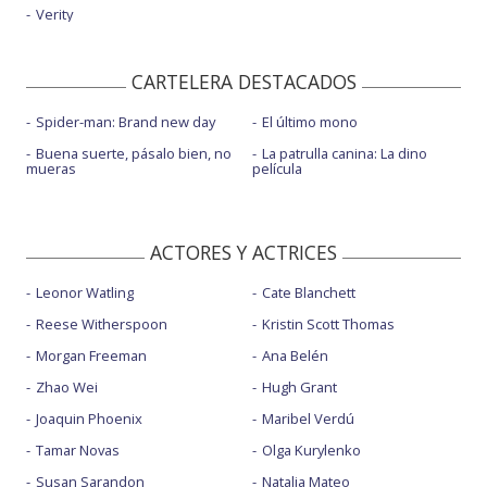
Verity
CARTELERA DESTACADOS
Spider-man: Brand new day
El último mono
Buena suerte, pásalo bien, no
La patrulla canina: La dino
mueras
película
ACTORES Y ACTRICES
Leonor Watling
Cate Blanchett
Reese Witherspoon
Kristin Scott Thomas
Morgan Freeman
Ana Belén
Zhao Wei
Hugh Grant
Joaquin Phoenix
Maribel Verdú
Tamar Novas
Olga Kurylenko
Susan Sarandon
Natalia Mateo