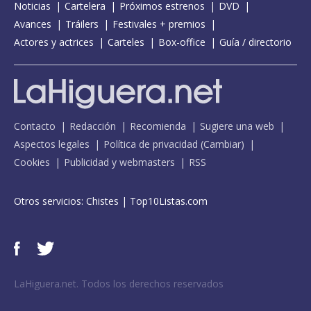
Noticias
Cartelera
Próximos estrenos
DVD
Avances
Tráilers
Festivales + premios
Actores y actrices
Carteles
Box-office
Guía / directorio
Contacto
Redacción
Recomienda
Sugiere una web
Aspectos legales
Política de privacidad
(
Cambiar
)
Cookies
Publicidad y webmasters
RSS
Otros servicios:
Chistes
|
Top10Listas.com
LaHiguera.net. Todos los derechos reservados