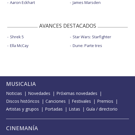
Aaron Eckhart
James Marsden
AVANCES DESTACADOS
Shrek 5
Star Wars: Starfighter
Ella McCay
Dune: Parte tres
MUSICALIA
Noticias
Novedades
Próximas novedades
Discos históricos
Canciones
Festivales
Premios
Artistas y grupos
Portadas
Listas
Guía / directorio
CINEMANÍA