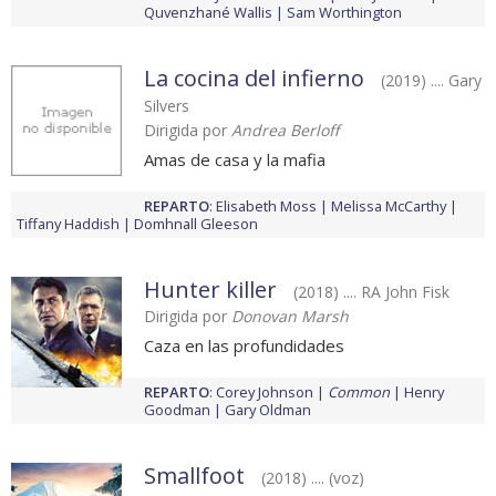
Quvenzhané Wallis
Sam Worthington
La cocina del infierno
(2019) .... Gary
Silvers
Dirigida por
Andrea Berloff
Amas de casa y la mafia
REPARTO
:
Elisabeth Moss
Melissa McCarthy
Tiffany Haddish
Domhnall Gleeson
Hunter killer
(2018) .... RA John Fisk
Dirigida por
Donovan Marsh
Caza en las profundidades
REPARTO
:
Corey Johnson
Common
Henry
Goodman
Gary Oldman
Smallfoot
(2018) .... (voz)