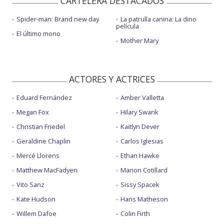
CARTELERA DESTACADOS
Spider-man: Brand new day
La patrulla canina: La dino
película
El último mono
Mother Mary
ACTORES Y ACTRICES
Eduard Fernández
Amber Valletta
Megan Fox
Hilary Swank
Christian Friedel
Kaitlyn Dever
Geraldine Chaplin
Carlos Iglesias
Mercé Llorens
Ethan Hawke
Matthew MacFadyen
Marion Cotillard
Vito Sanz
Sissy Spacek
Kate Hudson
Hans Matheson
Willem Dafoe
Colin Firth