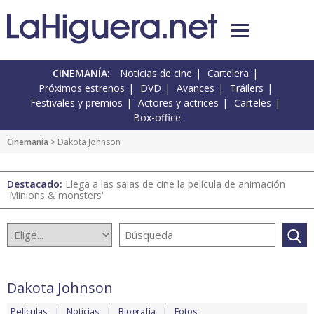
CINEMANÍA:
Noticias de cine
Cartelera
Próximos estrenos
DVD
Avances
Tráilers
Festivales y premios
Actores y actrices
Carteles
Box-office
Cinemanía
> Dakota Johnson
Destacado:
Llega a las salas de cine la película de animación
'Minions & monsters'
Dakota Johnson
Películas
Noticias
Biografía
Fotos