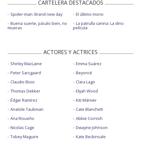
CARTELERA DESTACADOS
Spider-man: Brand new day
El último mono
Buena suerte, pásalo bien, no
La patrulla canina: La dino
mueras
película
ACTORES Y ACTRICES
Shirley MacLaine
Emma Suárez
Peter Sarsgaard
Beyoncé
Claudio Bisio
Clara Lago
Thomas Dekker
Elijah Wood
Édgar Ramírez
Kiti Mánver
Anatole Taubman
Cate Blanchett
Ana Risueño
Abbie Cornish
Nicolas Cage
Dwayne Johnson
Tobey Maguire
Kate Beckinsale