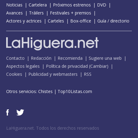
Noticias
Cartelera
Próximos estrenos
DVD
Avances
Tráilers
Festivales + premios
Actores y actrices
Carteles
Box-office
Guía / directorio
Contacto
Redacción
Recomienda
Sugiere una web
Aspectos legales
Política de privacidad
(
Cambiar
)
Cookies
Publicidad y webmasters
RSS
Otros servicios:
Chistes
|
Top10Listas.com
LaHiguera.net. Todos los derechos reservados