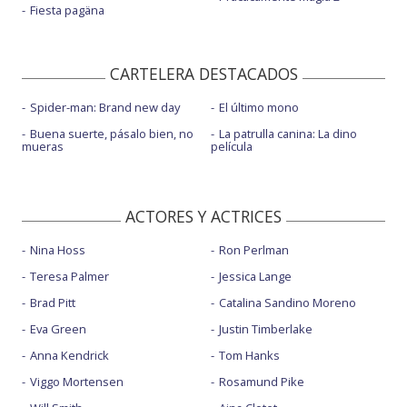
Fiesta pagäna
CARTELERA DESTACADOS
Spider-man: Brand new day
El último mono
Buena suerte, pásalo bien, no
La patrulla canina: La dino
mueras
película
ACTORES Y ACTRICES
Nina Hoss
Ron Perlman
Teresa Palmer
Jessica Lange
Brad Pitt
Catalina Sandino Moreno
Eva Green
Justin Timberlake
Anna Kendrick
Tom Hanks
Viggo Mortensen
Rosamund Pike