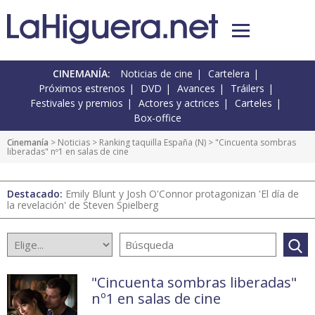
CINEMANÍA:
Noticias de cine
Cartelera
Próximos estrenos
DVD
Avances
Tráilers
Festivales y premios
Actores y actrices
Carteles
Box-office
Cinemanía
>
Noticias
>
Ranking taquilla España
(
N
) > "Cincuenta sombras
liberadas" nº1 en salas de cine
Destacado:
Emily Blunt y Josh O'Connor protagonizan 'El día de
la revelación' de Steven Spielberg
"Cincuenta sombras liberadas"
nº1 en salas de cine