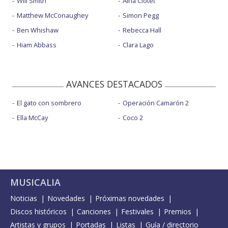
Will Smith
Aina Clotet
Matthew McConaughey
Simon Pegg
Ben Whishaw
Rebecca Hall
Hiam Abbass
Clara Lago
AVANCES DESTACADOS
El gato con sombrero
Operación Camarón 2
Ella McCay
Coco 2
MUSICALIA
Noticias
Novedades
Próximas novedades
Discos históricos
Canciones
Festivales
Premios
Artistas y grupos
Portadas
Listas
Guía / directorio