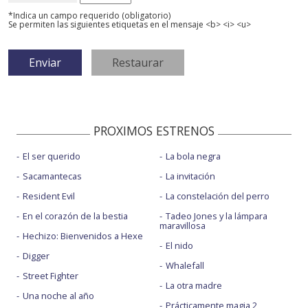
*Indica un campo requerido (obligatorio)
Se permiten las siguientes etiquetas en el mensaje <b> <i> <u>
PROXIMOS ESTRENOS
El ser querido
La bola negra
Sacamantecas
La invitación
Resident Evil
La constelación del perro
En el corazón de la bestia
Tadeo Jones y la lámpara
maravillosa
Hechizo: Bienvenidos a Hexe
El nido
Digger
Whalefall
Street Fighter
La otra madre
Una noche al año
Prácticamente magia 2