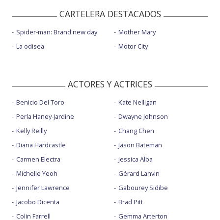
CARTELERA DESTACADOS
Spider-man: Brand new day
Mother Mary
La odisea
Motor City
ACTORES Y ACTRICES
Benicio Del Toro
Kate Nelligan
Perla Haney-Jardine
Dwayne Johnson
Kelly Reilly
Chang Chen
Diana Hardcastle
Jason Bateman
Carmen Electra
Jessica Alba
Michelle Yeoh
Gérard Lanvin
Jennifer Lawrence
Gabourey Sidibe
Jacobo Dicenta
Brad Pitt
Colin Farrell
Gemma Arterton