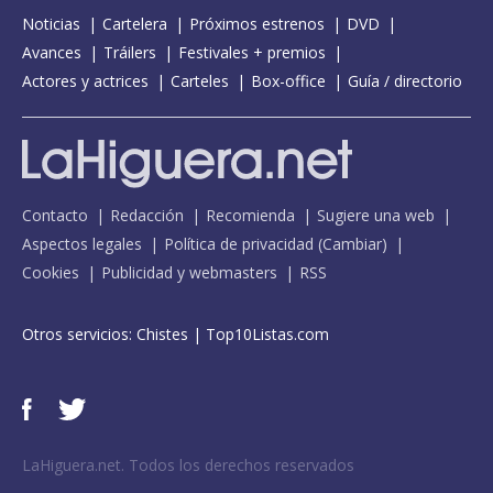
Noticias
Cartelera
Próximos estrenos
DVD
Avances
Tráilers
Festivales + premios
Actores y actrices
Carteles
Box-office
Guía / directorio
Contacto
Redacción
Recomienda
Sugiere una web
Aspectos legales
Política de privacidad
(
Cambiar
)
Cookies
Publicidad y webmasters
RSS
Otros servicios:
Chistes
|
Top10Listas.com
LaHiguera.net. Todos los derechos reservados