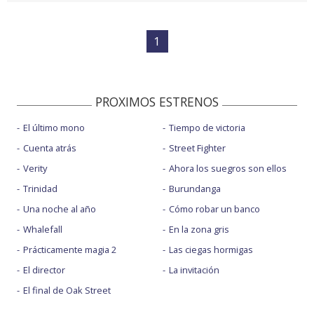
1
PROXIMOS ESTRENOS
El último mono
Tiempo de victoria
Cuenta atrás
Street Fighter
Verity
Ahora los suegros son ellos
Trinidad
Burundanga
Una noche al año
Cómo robar un banco
Whalefall
En la zona gris
Prácticamente magia 2
Las ciegas hormigas
El director
La invitación
El final de Oak Street