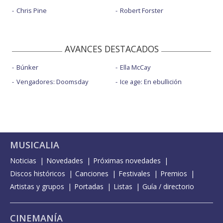
Chris Pine
Robert Forster
AVANCES DESTACADOS
Búnker
Ella McCay
Vengadores: Doomsday
Ice age: En ebullición
MUSICALIA
Noticias
Novedades
Próximas novedades
Discos históricos
Canciones
Festivales
Premios
Artistas y grupos
Portadas
Listas
Guía / directorio
CINEMANÍA