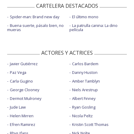
CARTELERA DESTACADOS
Spider-man: Brand new day
El último mono
Buena suerte, pásalo bien, no
La patrulla canina: La dino
mueras
película
ACTORES Y ACTRICES
Javier Gutiérrez
Carlos Bardem
Paz Vega
Danny Huston
Carla Gugino
Amber Tamblyn
George Clooney
Niels Arestrup
Dermot Mulroney
Albert Finney
Jude Law
Ryan Gosling
Helen Mirren
Nicola Peltz
Efren Ramirez
Kristin Scott Thomas
Rhys Ifans
Nick Nolte