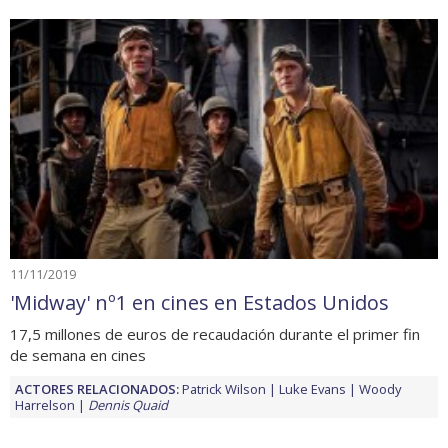
11/11/2019
'Midway' nº1 en cines en Estados Unidos
17,5 millones de euros de recaudación durante el primer fin
de semana en cines
ACTORES RELACIONADOS:
Patrick Wilson
Luke Evans
Woody
Harrelson
Dennis Quaid