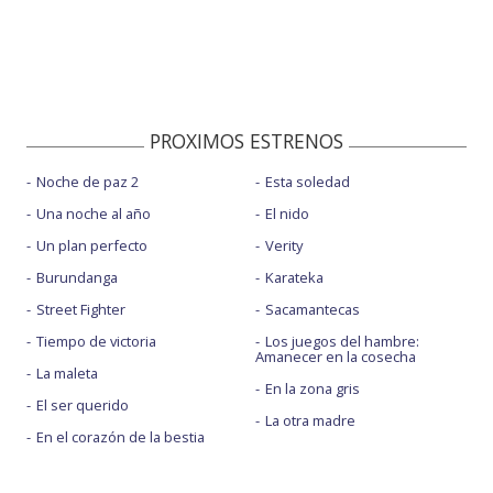
PROXIMOS ESTRENOS
Noche de paz 2
Esta soledad
Una noche al año
El nido
Un plan perfecto
Verity
Burundanga
Karateka
Street Fighter
Sacamantecas
Tiempo de victoria
Los juegos del hambre:
Amanecer en la cosecha
La maleta
En la zona gris
El ser querido
La otra madre
En el corazón de la bestia