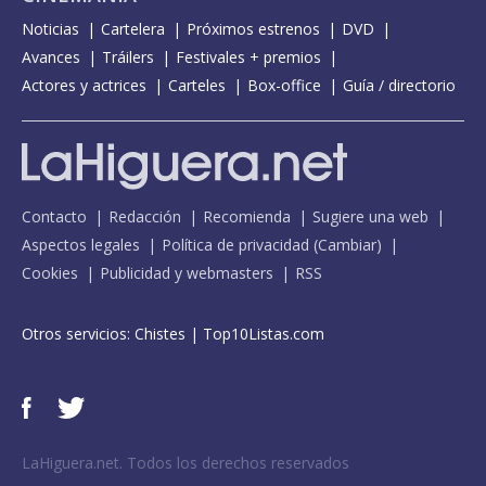
Noticias
Cartelera
Próximos estrenos
DVD
Avances
Tráilers
Festivales + premios
Actores y actrices
Carteles
Box-office
Guía / directorio
Contacto
Redacción
Recomienda
Sugiere una web
Aspectos legales
Política de privacidad
(
Cambiar
)
Cookies
Publicidad y webmasters
RSS
Otros servicios:
Chistes
|
Top10Listas.com
LaHiguera.net. Todos los derechos reservados