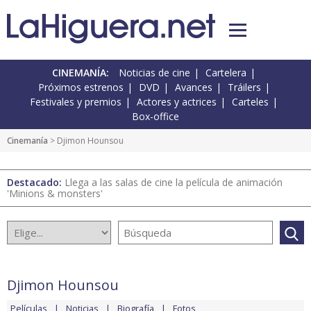
CINEMANÍA:
Noticias de cine
Cartelera
Próximos estrenos
DVD
Avances
Tráilers
Festivales y premios
Actores y actrices
Carteles
Box-office
Cinemanía
> Djimon Hounsou
Destacado:
Llega a las salas de cine la película de animación
'Minions & monsters'
Djimon Hounsou
Películas
Noticias
Biografía
Fotos