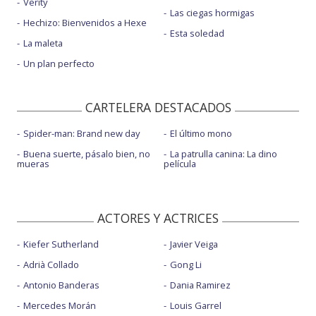
Verity
Las ciegas hormigas
Hechizo: Bienvenidos a Hexe
Esta soledad
La maleta
Un plan perfecto
CARTELERA DESTACADOS
Spider-man: Brand new day
El último mono
Buena suerte, pásalo bien, no
La patrulla canina: La dino
mueras
película
ACTORES Y ACTRICES
Kiefer Sutherland
Javier Veiga
Adrià Collado
Gong Li
Antonio Banderas
Dania Ramirez
Mercedes Morán
Louis Garrel