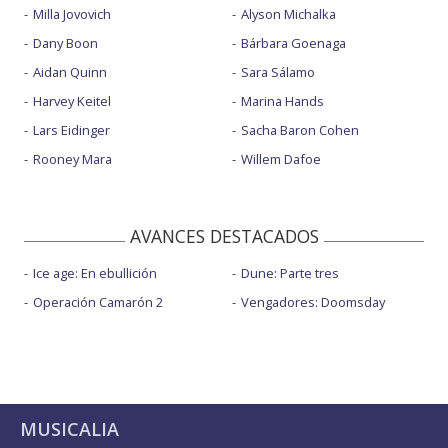
Milla Jovovich
Alyson Michalka
Dany Boon
Bárbara Goenaga
Aidan Quinn
Sara Sálamo
Harvey Keitel
Marina Hands
Lars Eidinger
Sacha Baron Cohen
Rooney Mara
Willem Dafoe
AVANCES DESTACADOS
Ice age: En ebullición
Dune: Parte tres
Operación Camarón 2
Vengadores: Doomsday
MUSICALIA