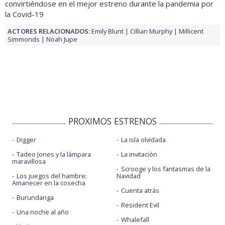
convirtiéndose en el mejor estreno durante la pandemia por
la Covid-19
ACTORES RELACIONADOS:
Emily Blunt
Cillian Murphy
Millicent
Simmonds
Noah Jupe
PROXIMOS ESTRENOS
Digger
La isla olvidada
Tadeo Jones y la lámpara
La invitación
maravillosa
Scrooge y los fantasmas de la
Los juegos del hambre:
Navidad
Amanecer en la cosecha
Cuenta atrás
Burundanga
Resident Evil
Una noche al año
Whalefall