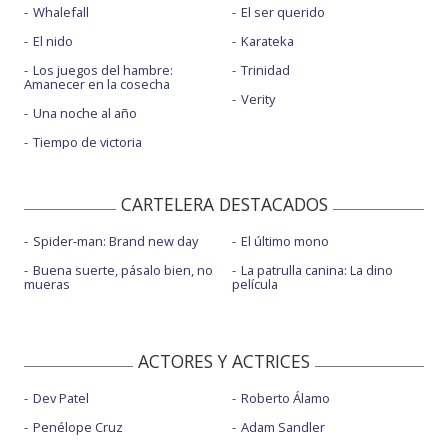
Whalefall
El ser querido
El nido
Karateka
Los juegos del hambre:
Trinidad
Amanecer en la cosecha
Verity
Una noche al año
Tiempo de victoria
CARTELERA DESTACADOS
Spider-man: Brand new day
El último mono
Buena suerte, pásalo bien, no
La patrulla canina: La dino
mueras
película
ACTORES Y ACTRICES
Dev Patel
Roberto Álamo
Penélope Cruz
Adam Sandler