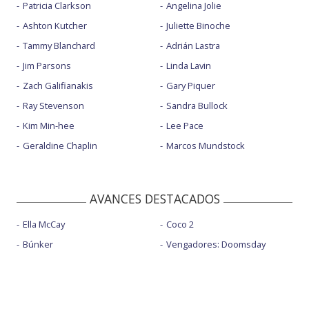
Patricia Clarkson
Angelina Jolie
Ashton Kutcher
Juliette Binoche
Tammy Blanchard
Adrián Lastra
Jim Parsons
Linda Lavin
Zach Galifianakis
Gary Piquer
Ray Stevenson
Sandra Bullock
Kim Min-hee
Lee Pace
Geraldine Chaplin
Marcos Mundstock
AVANCES DESTACADOS
Ella McCay
Coco 2
Búnker
Vengadores: Doomsday