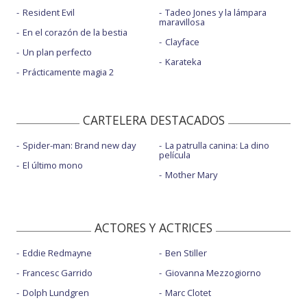
Resident Evil
Tadeo Jones y la lámpara
maravillosa
En el corazón de la bestia
Clayface
Un plan perfecto
Karateka
Prácticamente magia 2
CARTELERA DESTACADOS
Spider-man: Brand new day
La patrulla canina: La dino
película
El último mono
Mother Mary
ACTORES Y ACTRICES
Eddie Redmayne
Ben Stiller
Francesc Garrido
Giovanna Mezzogiorno
Dolph Lundgren
Marc Clotet