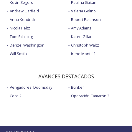
Kevin Zegers
Paulina Gaitan
Andrew Garfield
Valeria Golino
Anna Kendrick
Robert Pattinson
Nicola Peltz
Amy Adams
Tom Schilling
Karen Gillan
Denzel Washington
Christoph Waltz
Will Smith
Irene Montalà
AVANCES DESTACADOS
Vengadores: Doomsday
Búnker
Coco 2
Operación Camarón 2