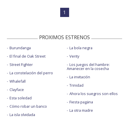
1
PROXIMOS ESTRENOS
Burundanga
La bola negra
El final de Oak Street
Verity
Street Fighter
Los juegos del hambre:
Amanecer en la cosecha
La constelación del perro
La invitación
Whalefall
Trinidad
Clayface
Ahora los suegros son ellos
Esta soledad
Fiesta pagäna
Cómo robar un banco
La otra madre
La isla olvidada