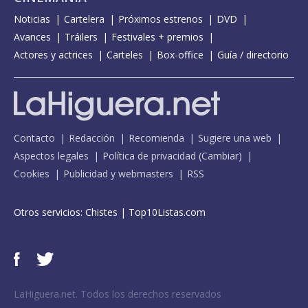
Noticias
Cartelera
Próximos estrenos
DVD
Avances
Tráilers
Festivales + premios
Actores y actrices
Carteles
Box-office
Guía / directorio
Contacto
Redacción
Recomienda
Sugiere una web
Aspectos legales
Política de privacidad
(
Cambiar
)
Cookies
Publicidad y webmasters
RSS
Otros servicios:
Chistes
|
Top10Listas.com
LaHiguera.net. Todos los derechos reservados