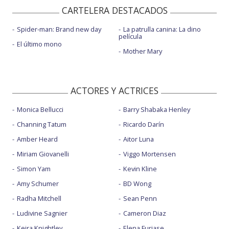
CARTELERA DESTACADOS
Spider-man: Brand new day
La patrulla canina: La dino
película
El último mono
Mother Mary
ACTORES Y ACTRICES
Monica Bellucci
Barry Shabaka Henley
Channing Tatum
Ricardo Darín
Amber Heard
Aitor Luna
Miriam Giovanelli
Viggo Mortensen
Simon Yam
Kevin Kline
Amy Schumer
BD Wong
Radha Mitchell
Sean Penn
Ludivine Sagnier
Cameron Diaz
Keira Knightley
Elena Furiase