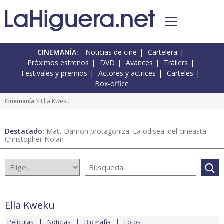
CINEMANÍA:
Noticias de cine
Cartelera
Próximos estrenos
DVD
Avances
Tráilers
Festivales y premios
Actores y actrices
Carteles
Box-office
Cinemanía
> Ella Kweku
Destacado:
Matt Damon protagoniza 'La odisea' del cineasta
Christopher Nolan
Ella Kweku
Películas
Noticias
Biografía
Fotos