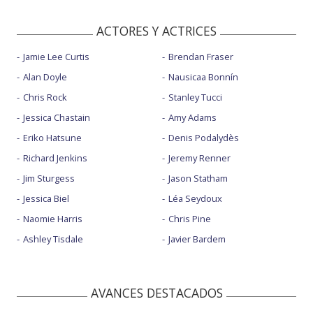
ACTORES Y ACTRICES
Jamie Lee Curtis
Brendan Fraser
Alan Doyle
Nausicaa Bonnín
Chris Rock
Stanley Tucci
Jessica Chastain
Amy Adams
Eriko Hatsune
Denis Podalydès
Richard Jenkins
Jeremy Renner
Jim Sturgess
Jason Statham
Jessica Biel
Léa Seydoux
Naomie Harris
Chris Pine
Ashley Tisdale
Javier Bardem
AVANCES DESTACADOS