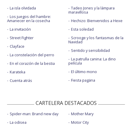
La isla olvidada
Tadeo Jones y la lámpara
maravillosa
Los juegos del hambre:
Amanecer en la cosecha
Hechizo: Bienvenidos a Hexe
La invitación
Esta soledad
Street Fighter
Scrooge y los fantasmas de la
Navidad
Clayface
Sentido y sensibilidad
La constelación del perro
La patrulla canina: La dino
película
En el corazón de la bestia
El último mono
Karateka
Fiesta pagäna
Cuenta atrás
CARTELERA DESTACADOS
Spider-man: Brand new day
Mother Mary
La odisea
Motor City