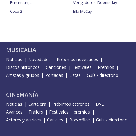
Burundanga
Vengadores: Doomsday
Coco 2
Ella McCay
MUSICALIA
Noticias
Novedades
Próximas novedades
Discos históricos
Canciones
Festivales
Premios
Artistas y grupos
Portadas
Listas
Guía / directorio
CINEMANÍA
Noticias
Cartelera
Próximos estrenos
DVD
Avances
Tráilers
Festivales + premios
Actores y actrices
Carteles
Box-office
Guía / directorio