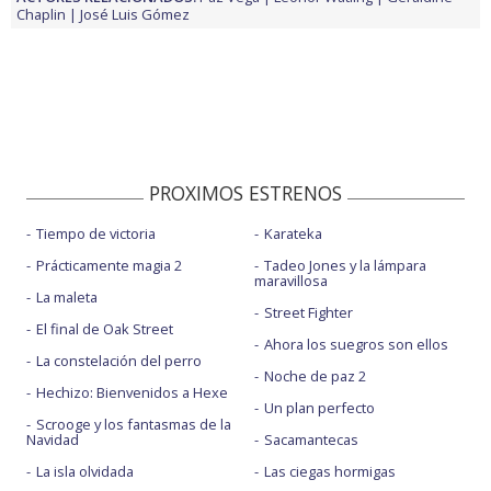
Chaplin
José Luis Gómez
PROXIMOS ESTRENOS
Tiempo de victoria
Karateka
Prácticamente magia 2
Tadeo Jones y la lámpara
maravillosa
La maleta
Street Fighter
El final de Oak Street
Ahora los suegros son ellos
La constelación del perro
Noche de paz 2
Hechizo: Bienvenidos a Hexe
Un plan perfecto
Scrooge y los fantasmas de la
Navidad
Sacamantecas
La isla olvidada
Las ciegas hormigas