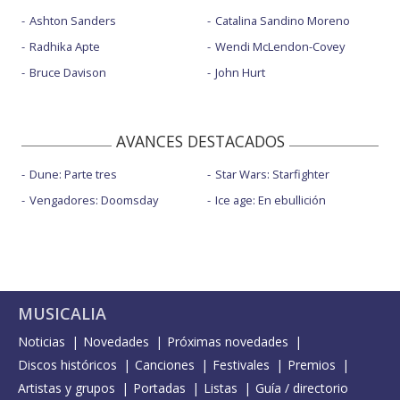
Ashton Sanders
Catalina Sandino Moreno
Radhika Apte
Wendi McLendon-Covey
Bruce Davison
John Hurt
AVANCES DESTACADOS
Dune: Parte tres
Star Wars: Starfighter
Vengadores: Doomsday
Ice age: En ebullición
MUSICALIA
Noticias
Novedades
Próximas novedades
Discos históricos
Canciones
Festivales
Premios
Artistas y grupos
Portadas
Listas
Guía / directorio