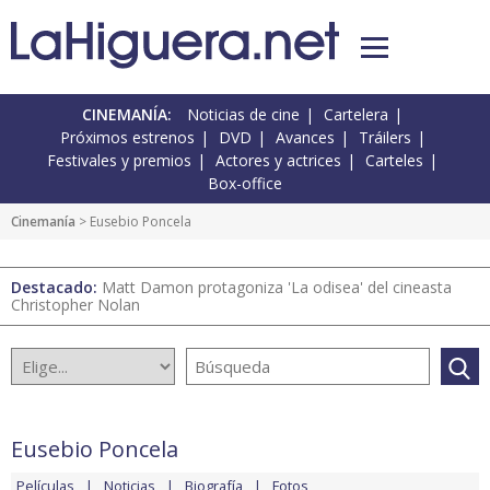
CINEMANÍA:
Noticias de cine
Cartelera
Próximos estrenos
DVD
Avances
Tráilers
Festivales y premios
Actores y actrices
Carteles
Box-office
Cinemanía
> Eusebio Poncela
Destacado:
Matt Damon protagoniza 'La odisea' del cineasta
Christopher Nolan
Eusebio Poncela
Películas
Noticias
Biografía
Fotos