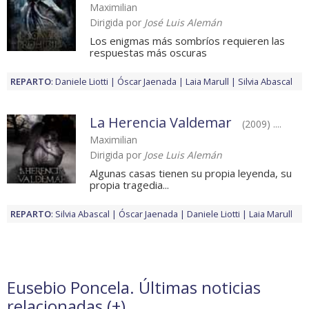
Maximilian
Dirigida por
José Luis Alemán
Los enigmas más sombríos requieren las
respuestas más oscuras
REPARTO
:
Daniele Liotti
Óscar Jaenada
Laia Marull
Silvia Abascal
La Herencia Valdemar
(2009) ....
Maximilian
Dirigida por
Jose Luis Alemán
Algunas casas tienen su propia leyenda, su
propia tragedia...
REPARTO
:
Silvia Abascal
Óscar Jaenada
Daniele Liotti
Laia Marull
Eusebio Poncela. Últimas noticias
relacionadas (
+
)