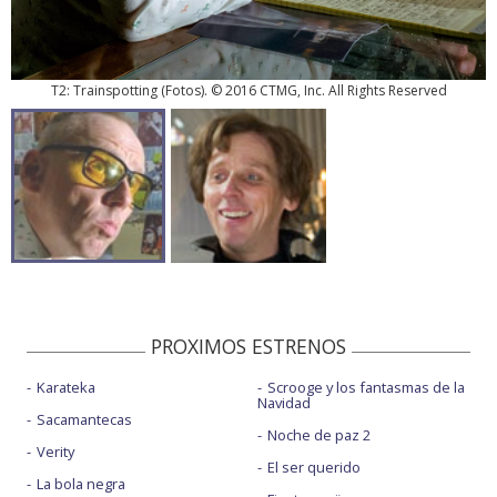
T2: Trainspotting
(
Fotos
). © 2016 CTMG, Inc. All Rights Reserved
PROXIMOS ESTRENOS
Karateka
Scrooge y los fantasmas de la
Navidad
Sacamantecas
Noche de paz 2
Verity
El ser querido
La bola negra