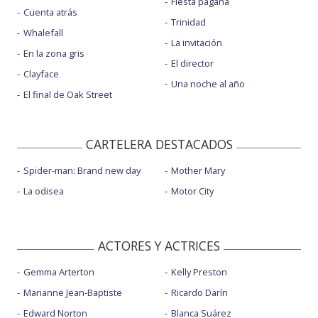
Fiesta pagäna
Cuenta atrás
Trinidad
Whalefall
La invitación
En la zona gris
El director
Clayface
Una noche al año
El final de Oak Street
CARTELERA DESTACADOS
Spider-man: Brand new day
Mother Mary
La odisea
Motor City
ACTORES Y ACTRICES
Gemma Arterton
Kelly Preston
Marianne Jean-Baptiste
Ricardo Darín
Edward Norton
Blanca Suárez