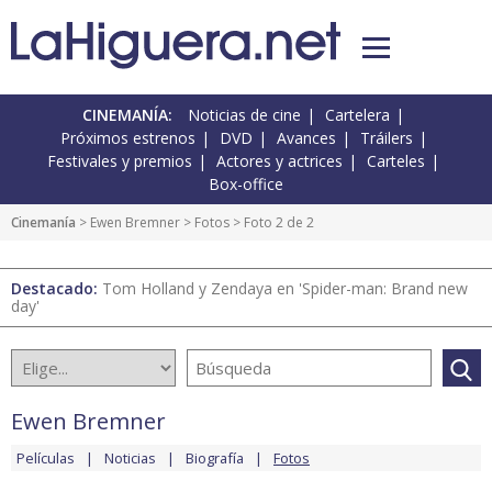
CINEMANÍA:
Noticias de cine
Cartelera
Próximos estrenos
DVD
Avances
Tráilers
Festivales y premios
Actores y actrices
Carteles
Box-office
Cinemanía
>
Ewen Bremner
>
Fotos
> Foto 2 de 2
Destacado:
Tom Holland y Zendaya en 'Spider-man: Brand new
day'
Ewen Bremner
Películas
Noticias
Biografía
Fotos