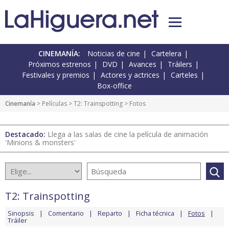
CINEMANÍA:
Noticias de cine
Cartelera
Próximos estrenos
DVD
Avances
Tráilers
Festivales y premios
Actores y actrices
Carteles
Box-office
Cinemanía
> Películas >
T2: Trainspotting
> Fotos
Destacado:
Llega a las salas de cine la película de animación
'Minions & monsters'
T2: Trainspotting
Sinopsis
Comentario
Reparto
Ficha técnica
Fotos
Tráiler