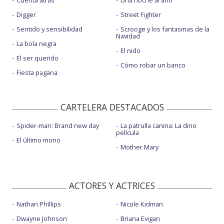
Digger
Street Fighter
Sentido y sensibilidad
Scrooge y los fantasmas de la
Navidad
La bola negra
El nido
El ser querido
Cómo robar un banco
Fiesta pagäna
CARTELERA DESTACADOS
Spider-man: Brand new day
La patrulla canina: La dino
película
El último mono
Mother Mary
ACTORES Y ACTRICES
Nathan Phillips
Nicole Kidman
Dwayne Johnson
Briana Evigan