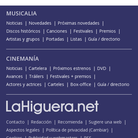
MUSICALIA
Noticias
Novedades
Próximas novedades
Discos históricos
Canciones
Festivales
Premios
Artistas y grupos
Portadas
Listas
Guía / directorio
CINEMANÍA
Noticias
Cartelera
Próximos estrenos
DVD
Avances
Tráilers
Festivales + premios
Actores y actrices
Carteles
Box-office
Guía / directorio
Contacto
Redacción
Recomienda
Sugiere una web
Aspectos legales
Política de privacidad
(
Cambiar
)
Cookies
Publicidad y webmasters
RSS