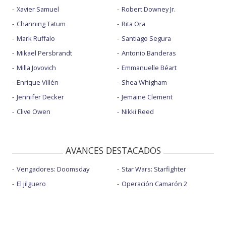
Xavier Samuel
Robert Downey Jr.
Channing Tatum
Rita Ora
Mark Ruffalo
Santiago Segura
Mikael Persbrandt
Antonio Banderas
Milla Jovovich
Emmanuelle Béart
Enrique Villén
Shea Whigham
Jennifer Decker
Jemaine Clement
Clive Owen
Nikki Reed
AVANCES DESTACADOS
Vengadores: Doomsday
Star Wars: Starfighter
El jilguero
Operación Camarón 2