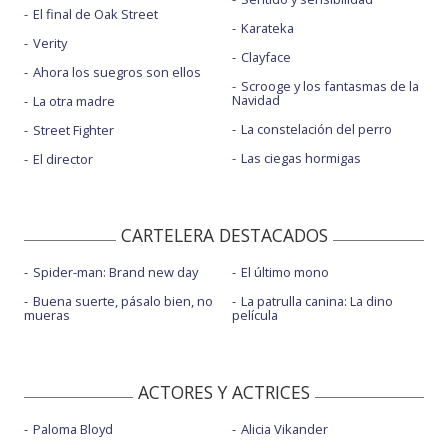
El final de Oak Street
Karateka
Verity
Clayface
Ahora los suegros son ellos
Scrooge y los fantasmas de la
Navidad
La otra madre
La constelación del perro
Street Fighter
Las ciegas hormigas
El director
CARTELERA DESTACADOS
Spider-man: Brand new day
El último mono
Buena suerte, pásalo bien, no
La patrulla canina: La dino
mueras
película
ACTORES Y ACTRICES
Paloma Bloyd
Alicia Vikander