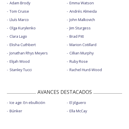
Adam Brody
Emma Watson
Tom Cruise
Andrés Almeida
Lluís Marco
John Malkovich
Olga Kurylenko
Jim Sturgess
Clara Lago
Brad Pitt
Elisha Cuthbert
Marion Cotillard
Jonathan Rhys Meyers
Cillian Murphy
Elijah Wood
Ruby Rose
Stanley Tucci
Rachel Hurd-Wood
AVANCES DESTACADOS
Ice age: En ebullición
El jilguero
Búnker
Ella McCay