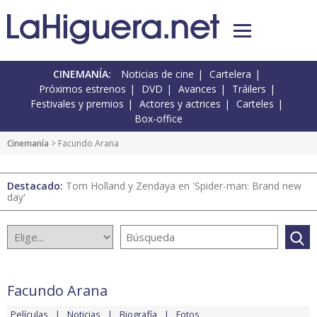
CINEMANÍA:
Noticias de cine
Cartelera
Próximos estrenos
DVD
Avances
Tráilers
Festivales y premios
Actores y actrices
Carteles
Box-office
Cinemanía
> Facundo Arana
Destacado:
Tom Holland y Zendaya en 'Spider-man: Brand new
day'
Facundo Arana
Películas
Noticias
Biografía
Fotos