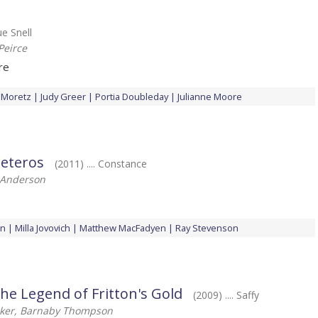
ue Snell
Peirce
re
 Moretz
Judy Greer
Portia Doubleday
Julianne Moore
eteros
(2011) .... Constance
 Anderson
an
Milla Jovovich
Matthew MacFadyen
Ray Stevenson
 The Legend of Fritton's Gold
(2009) .... Saffy
rker, Barnaby Thompson