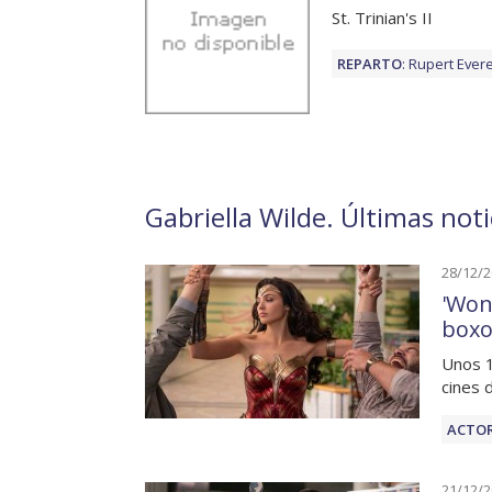
St. Trinian's II
REPARTO
:
Rupert Evere
Gabriella Wilde. Últimas noti
28/12/
'Won
boxo
Unos 1
cines 
ACTOR
21/12/