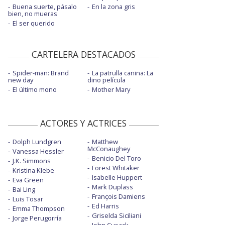
Buena suerte, pásalo
En la zona gris
bien, no mueras
El ser querido
CARTELERA DESTACADOS
Spider-man: Brand
La patrulla canina: La
new day
dino película
El último mono
Mother Mary
ACTORES Y ACTRICES
Dolph Lundgren
Matthew
McConaughey
Vanessa Hessler
Benicio Del Toro
J.K. Simmons
Forest Whitaker
Kristina Klebe
Isabelle Huppert
Eva Green
Mark Duplass
Bai Ling
François Damiens
Luis Tosar
Ed Harris
Emma Thompson
Griselda Siciliani
Jorge Perugorría