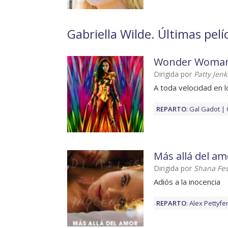
Gabriella Wilde. Últimas pelí
Wonder Woman
Dirigida por
Patty Jenk
A toda velocidad en 
REPARTO
:
Gal Gadot
Más allá del am
Dirigida por
Shana Fes
Adiós a la inocencia
REPARTO
:
Alex Pettyfe