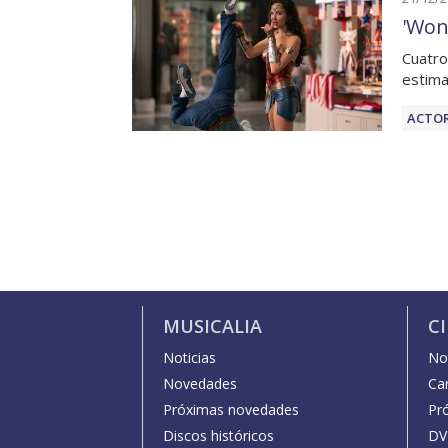
'Won
Cuatro
estima
ACTOR
MUSICALIA
C
Noticias
Not
Novedades
Car
Próximas novedades
Pr
Discos históricos
DV