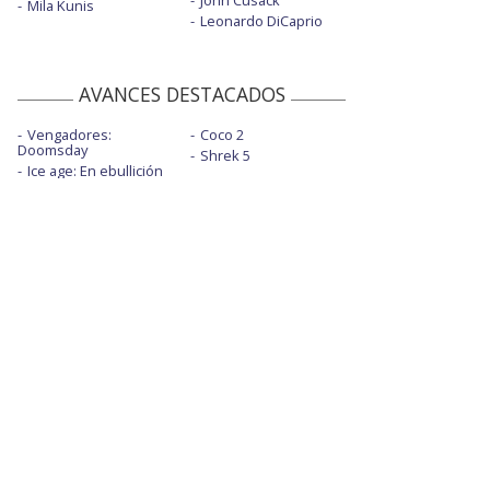
John Cusack
Mila Kunis
Leonardo DiCaprio
AVANCES DESTACADOS
Vengadores:
Coco 2
Doomsday
Shrek 5
Ice age: En ebullición