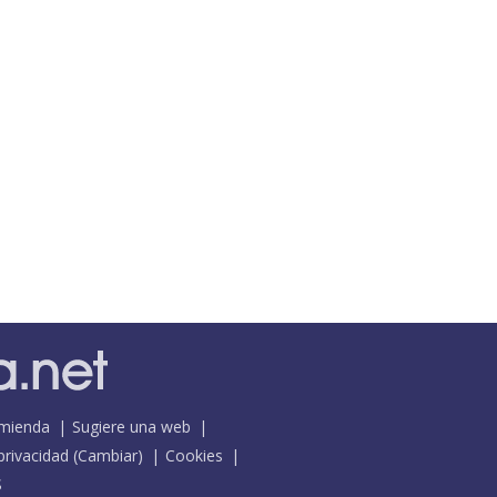
mienda
Sugiere una web
 privacidad
(
Cambiar
)
Cookies
S