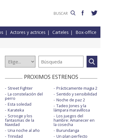
os
Actores y actrices
Carteles
Box-office
PROXIMOS ESTRENOS
Street Fighter
Prácticamente magia 2
La constelación del
Sentido y sensibilidad
perro
Noche de paz 2
Esta soledad
Tadeo Jones y la
Karateka
lámpara maravillosa
Scrooge y los
Los juegos del
fantasmas de la
hambre: Amanecer en
Navidad
la cosecha
Una noche al año
Burundanga
Trinidad
Un plan perfecto