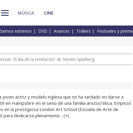
MÚSICA
CINE
óximos estrenos
DVD
Avances
Tráilers
Festivales y premi
izan 'El día de la revelación' de Steven Spielberg
a joven actriz y modelo inglesa que no ha tardado en darse a
89 en Hampshire en el seno de una familia aristocrática. Empezó
es en la prestigiosa London Art School (Escuela de Arte de
ó para dedicarse plenamente... (
+
)