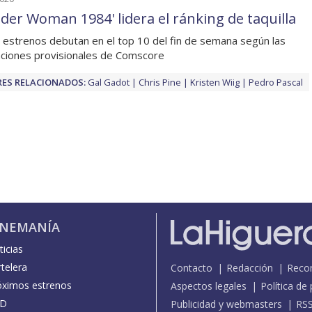
der Woman 1984' lidera el ránking de taquilla
 estrenos debutan en el top 10 del fin de semana según las
ciones provisionales de Comscore
ES RELACIONADOS:
Gal Gadot
Chris Pine
Kristen Wiig
Pedro Pascal
INEMANÍA
icias
telera
Contacto
Redacción
Reco
óximos estrenos
Aspectos legales
Política de
D
Publicidad y webmasters
RS