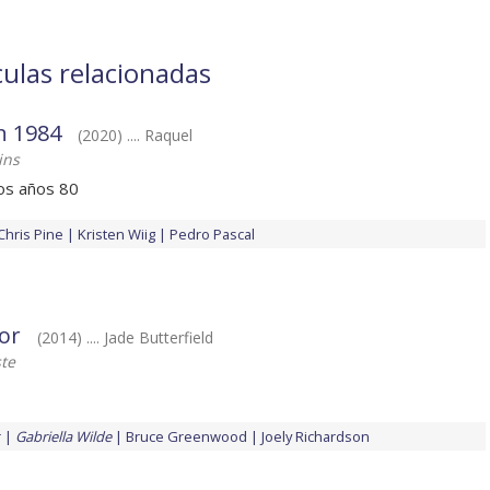
culas relacionadas
 1984
(2020) .... Raquel
ins
los años 80
Chris Pine
Kristen Wiig
Pedro Pascal
or
(2014) .... Jade Butterfield
te
r
Gabriella Wilde
Bruce Greenwood
Joely Richardson