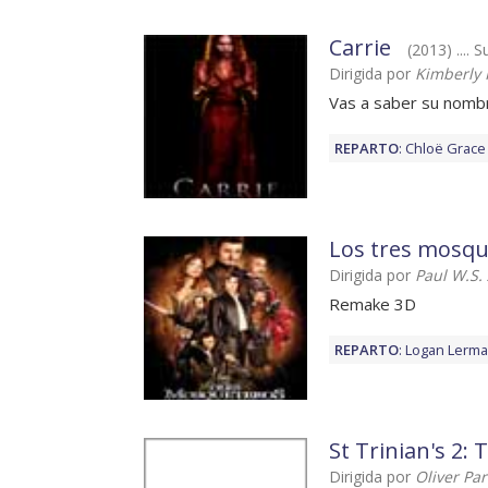
Carrie
(2013) .... S
Dirigida por
Kimberly 
Vas a saber su nomb
REPARTO
:
Chloë Grace
Los tres mosqu
Dirigida por
Paul W.S.
Remake 3D
REPARTO
:
Logan Lerm
St Trinian's 2:
Dirigida por
Oliver Pa