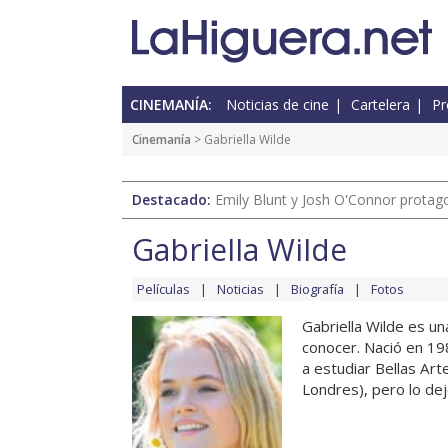
CINEMANÍA:
Noticias de cine
Cartelera
Pr
Cinemanía
> Gabriella Wilde
Destacado:
Emily Blunt y Josh O'Connor protagon
Gabriella Wilde
Películas
Noticias
Biografía
Fotos
Gabriella Wilde es un
conocer. Nació en 19
a estudiar Bellas Art
Londres), pero lo dej