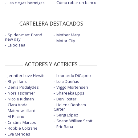
Cómo robar un banco
Las ciegas hormigas
CARTELERA DESTACADOS
Spider-man: Brand
Mother Mary
new day
Motor City
La odisea
ACTORES Y ACTRICES
Jennifer Love Hewitt
Leonardo DiCaprio
Rhys Ifans
Lola Dueñas
Denis Podalydès
Viggo Mortensen
Nora Tschirner
Shareeka Epps
Nicole Kidman
Ben Foster
Clara Voda
Helena Bonham
Carter
Matthew Lillard
Sergi López
Al Pacino
Seann William Scott
Cristina Marcos
Eric Bana
Robbie Coltrane
Eva Mendes