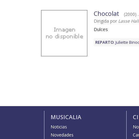
Chocolat
(2000) .
Dirigida por
Lasse Hal
Dulces
REPARTO
:
Juliette Bino
MUSICALIA
C
Noticias
Not
Novedades
Car