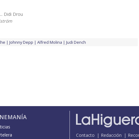
... Didi Drou
lström
che
Johnny Depp
Alfred Molina
Judi Dench
INEMANÍA
icias
telera
Contacto
Redacción
Reco