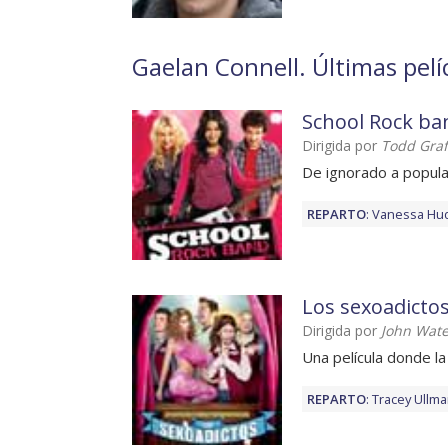
Gaelan Connell. Últimas pelí
School Rock ba
Dirigida por
Todd Graf
De ignorado a popula
REPARTO
:
Vanessa Hu
Los sexoadicto
Dirigida por
John Wate
Una película donde la
REPARTO
:
Tracey Ullm