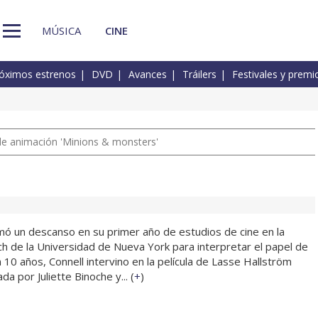
MÚSICA
CINE
óximos estrenos
DVD
Avances
Tráilers
Festivales y premi
a de animación 'Minions & monsters'
mó un descanso en su primer año de estudios de cine en la
ch de la Universidad de Nueva York para interpretar el papel de
 10 años, Connell intervino en la película de Lasse Hallström
a por Juliette Binoche y... (
+
)