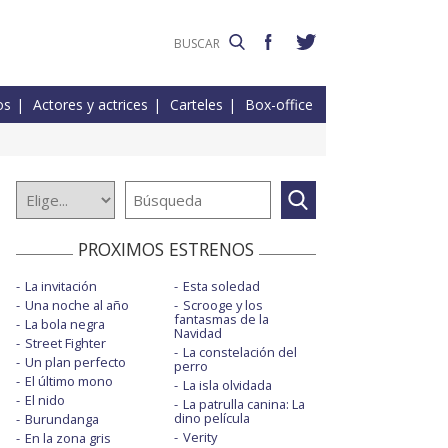
os
Actores y actrices
Carteles
Box-office
PROXIMOS ESTRENOS
La invitación
Esta soledad
Una noche al año
Scrooge y los
fantasmas de la
La bola negra
Navidad
Street Fighter
La constelación del
Un plan perfecto
perro
El último mono
La isla olvidada
El nido
La patrulla canina: La
dino película
Burundanga
Verity
En la zona gris