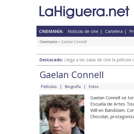
CINEMANÍA:
Noticias de cine
Cartelera
Pr
Cinemanía
> Gaelan Connell
Destacado:
Llega a las salas de cine la películ
Gaelan Connell
Películas
Biografía
Fotos
Gaelan Connell se to
Escuela de Artes Tis
Will en Bandslam. Con
Chocolat, protagonizad