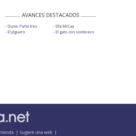
AVANCES DESTACADOS
Dune: Parte tres
Ella McCay
El jilguero
El gato con sombrero
mienda
Sugiere una web