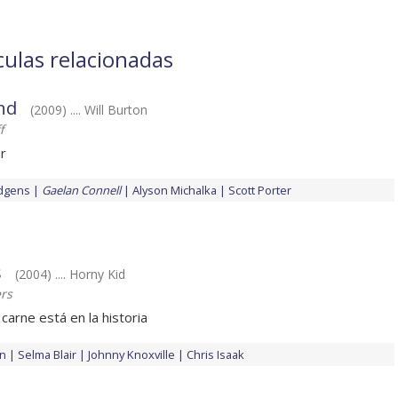
culas relacionadas
nd
(2009) .... Will Burton
f
r
dgens
Gaelan Connell
Alyson Michalka
Scott Porter
s
(2004) .... Horny Kid
rs
 carne está en la historia
an
Selma Blair
Johnny Knoxville
Chris Isaak