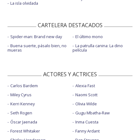
La isla olvidada
CARTELERA DESTACADOS
Spider-man: Brand new day
El último mono
Buena suerte, pásalo bien, no
La patrulla canina: La dino
mueras
película
ACTORES Y ACTRICES
Carlos Bardem
Alexia Fast
Miley Cyrus
Naomi Scott
Kerri Kenney
Olivia Wilde
Seth Rogen
Gugu Mbatha-Raw
Óscar Jaenada
Inma Cuesta
Forest Whitaker
Fanny Ardant
Shirley Henderson
Dan Stevens