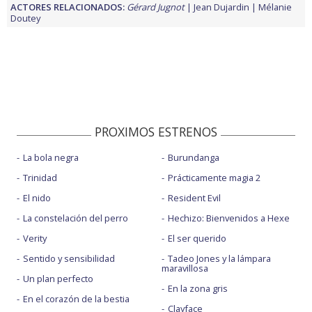
ACTORES RELACIONADOS:
Gérard Jugnot
Jean Dujardin
Mélanie
Doutey
PROXIMOS ESTRENOS
La bola negra
Burundanga
Trinidad
Prácticamente magia 2
El nido
Resident Evil
La constelación del perro
Hechizo: Bienvenidos a Hexe
Verity
El ser querido
Sentido y sensibilidad
Tadeo Jones y la lámpara
maravillosa
Un plan perfecto
En la zona gris
En el corazón de la bestia
Clayface