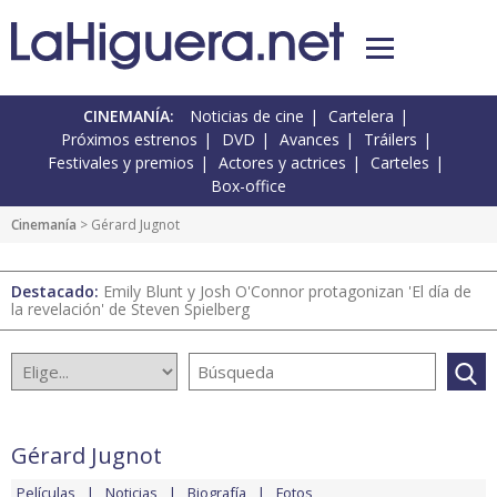
CINEMANÍA:
Noticias de cine
Cartelera
Próximos estrenos
DVD
Avances
Tráilers
Festivales y premios
Actores y actrices
Carteles
Box-office
Cinemanía
> Gérard Jugnot
Destacado:
Emily Blunt y Josh O'Connor protagonizan 'El día de
la revelación' de Steven Spielberg
Gérard Jugnot
Películas
Noticias
Biografía
Fotos