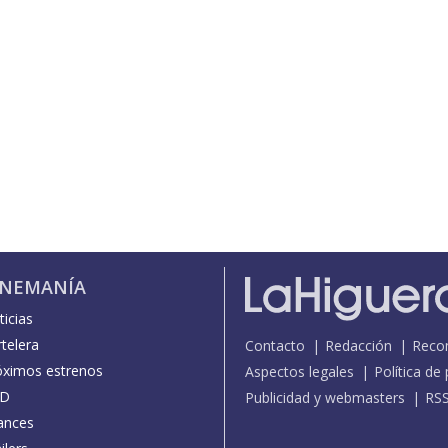
INEMANÍA
icias
telera
Contacto
Redacción
Reco
óximos estrenos
Aspectos legales
Política de
D
Publicidad y webmasters
RS
ances