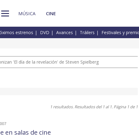
MÚSICA
CINE
óximos estrenos
DVD
Avances
Tráilers
Festivales y premi
izan 'El día de la revelación' de Steven Spielberg
1 resultados. Resultados del 1 al 1. Página 1 de 1
2007
e en salas de cine