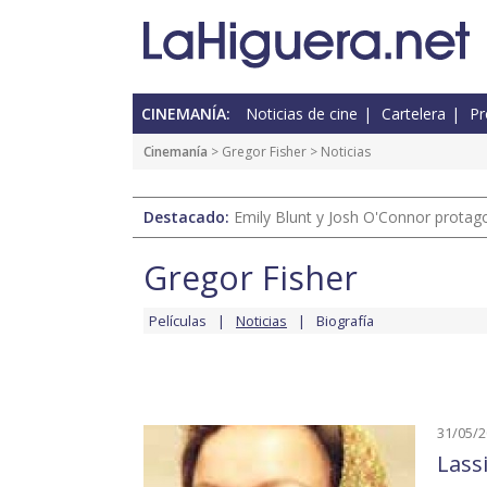
CINEMANÍA:
Noticias de cine
Cartelera
Pr
Cinemanía
>
Gregor Fisher
> Noticias
Destacado:
Emily Blunt y Josh O'Connor protagon
Gregor Fisher
Películas
Noticias
Biografía
31/05/
Lassi