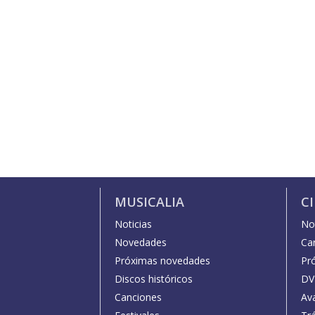
MUSICALIA
C
Noticias
Not
Novedades
Car
Próximas novedades
Pr
Discos históricos
DV
Canciones
Av