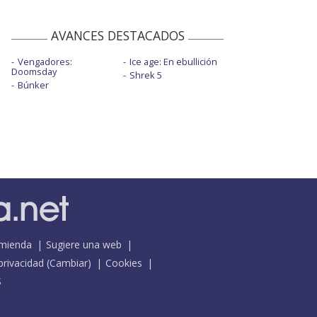
AVANCES DESTACADOS
Vengadores:
Ice age: En ebullición
Doomsday
Shrek 5
Búnker
mienda
Sugiere una web
 privacidad
(
Cambiar
)
Cookies
S