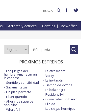
os
Actores y actrices
Carteles
Box-office
PROXIMOS ESTRENOS
Los juegos del
La otra madre
hambre: Amanecer en
Verity
la cosecha
La invitación
Sentido y sensibilidad
Tiempo de victoria
Sacamantecas
La bola negra
Un plan perfecto
Resident Evil
El ser querido
Cómo robar un banco
Ahora los suegros
El nido
son ellos
Las ciegas hormigas
Whalefall