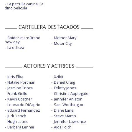
La patrulla canina: La
dino película
CARTELERA DESTACADOS
Spider-man: Brand
Mother Mary
new day
Motor City
La odisea
ACTORES Y ACTRICES
Idris Elba
Xzibit
Natalie Portman
Daniel Craig
Jasmine Trinca
Felicity Jones
Frank Grillo
Christina Applegate
Kevin Costner
Jennifer Aniston
Leonardo DiCaprio
Sam Worthington
Eduard Fernández
Diane Lane
Judi Dench
Steve Martin
Hugh Laurie
Jennifer Lawrence
Bárbara Lennie
Aida Folch