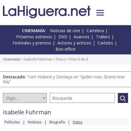
CINEMANÍA:
Noticias de cine
Cartelera
Próximos estrenos
DVD
Avances
Tráilers
Festivales y premios
Actores y actrices
Carteles
Box-office
Cinemanía
>
Isabelle Fuhrman
>
Fotos
> Foto 6 de 6
Destacado:
Tom Holland y Zendaya en 'Spider-man: Brand new
day'
Isabelle Fuhrman
Películas
Noticias
Biografía
Fotos