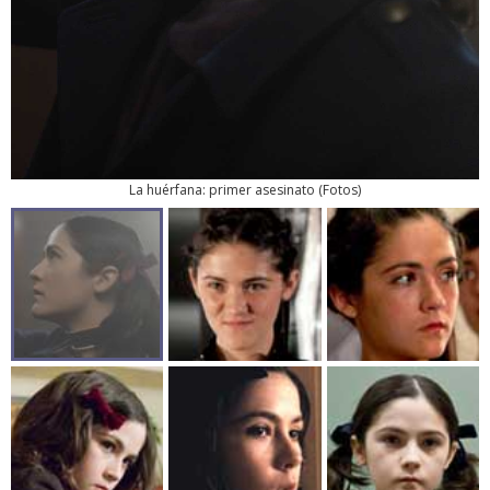
La huérfana: primer asesinato
(
Fotos
)