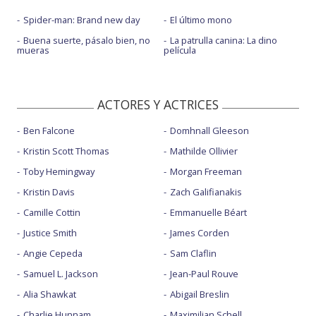
Spider-man: Brand new day
El último mono
Buena suerte, pásalo bien, no
La patrulla canina: La dino
mueras
película
ACTORES Y ACTRICES
Ben Falcone
Domhnall Gleeson
Kristin Scott Thomas
Mathilde Ollivier
Toby Hemingway
Morgan Freeman
Kristin Davis
Zach Galifianakis
Camille Cottin
Emmanuelle Béart
Justice Smith
James Corden
Angie Cepeda
Sam Claflin
Samuel L. Jackson
Jean-Paul Rouve
Alia Shawkat
Abigail Breslin
Charlie Hunnam
Maximilian Schell