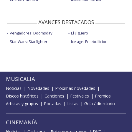
AVANCES DESTACADOS
Vengadores: Doomsday
El jilguero
Star Wars: Starfighter
Ice age: En ebullición
MUSICALIA
Noticias
Novedades
Próximas novedades
Discos históricos
Canciones
Festivales
Premios
Artistas y grupos
Portadas
Listas
Guía / directorio
CINEMANÍA
Noticias
Cartelera
Próximos estrenos
DVD