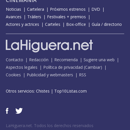
CINEMANÍA
Noticias
Cartelera
Próximos estrenos
DVD
Avances
Tráilers
Festivales + premios
Actores y actrices
Carteles
Box-office
Guía / directorio
Contacto
Redacción
Recomienda
Sugiere una web
Aspectos legales
Política de privacidad
(
Cambiar
)
Cookies
Publicidad y webmasters
RSS
Otros servicios:
Chistes
|
Top10Listas.com
LaHiguera.net. Todos los derechos reservados