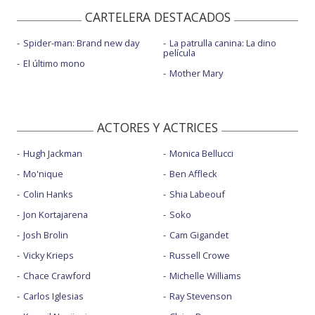
CARTELERA DESTACADOS
Spider-man: Brand new day
La patrulla canina: La dino
película
El último mono
Mother Mary
ACTORES Y ACTRICES
Hugh Jackman
Monica Bellucci
Mo'nique
Ben Affleck
Colin Hanks
Shia Labeouf
Jon Kortajarena
Soko
Josh Brolin
Cam Gigandet
Vicky Krieps
Russell Crowe
Chace Crawford
Michelle Williams
Carlos Iglesias
Ray Stevenson