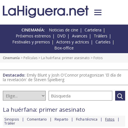
CINEMANÍA:
Noticias de cine
Cartelera
Próximos estrenos
DVD
Avances
Tráilers
Festivales y premios
Actores y actrices
Carteles
Box-office
Cinemanía
> Películas >
La huérfana: primer asesinato
> Fotos
Destacado:
Emily Blunt y Josh O'Connor protagonizan 'El día de
la revelación' de Steven Spielberg
La huérfana: primer asesinato
Sinopsis
Comentario
Reparto
Ficha técnica
Fotos
Tráiler