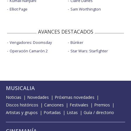
Kumail Nanjiani
Claire Danes
Elliot Page
Sam Worthington
AVANCES DESTACADOS
Vengadores: Doomsday
Búnker
Operación Camarón 2
Star Wars: Starfighter
MUSICALIA
Noticias
Novedades
Próximas novedades
Discos históricos
Canciones
Festivales
Premios
Artistas y grupos
Portadas
Listas
Guía / directorio