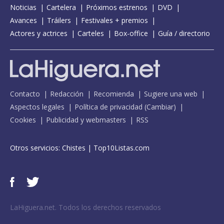
Noticias
Cartelera
Próximos estrenos
DVD
Avances
Tráilers
Festivales + premios
Actores y actrices
Carteles
Box-office
Guía / directorio
Contacto
Redacción
Recomienda
Sugiere una web
Aspectos legales
Política de privacidad
(
Cambiar
)
Cookies
Publicidad y webmasters
RSS
Otros servicios:
Chistes
|
Top10Listas.com
LaHiguera.net. Todos los derechos reservados