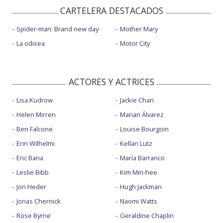
CARTELERA DESTACADOS
Spider-man: Brand new day
Mother Mary
La odisea
Motor City
ACTORES Y ACTRICES
Lisa Kudrow
Jackie Chan
Helen Mirren
Marian Álvarez
Ben Falcone
Louise Bourgoin
Erin Wilhelmi
Kellan Lutz
Eric Bana
María Barranco
Leslie Bibb
Kim Min-hee
Jon Heder
Hugh Jackman
Jonas Chernick
Naomi Watts
Rose Byrne
Geraldine Chaplin