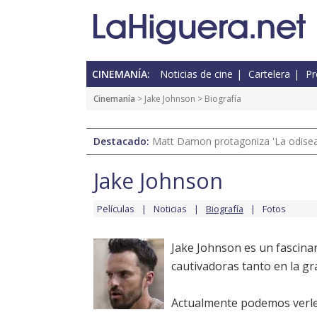
CINEMANÍA:
Noticias de cine
Cartelera
Pr
Cinemanía
>
Jake Johnson
> Biografía
Destacado:
Matt Damon protagoniza 'La odisea'
Jake Johnson
Películas
Noticias
Biografía
Fotos
Jake Johnson es un fascinan
cautivadoras tanto en la g
Actualmente podemos verle e