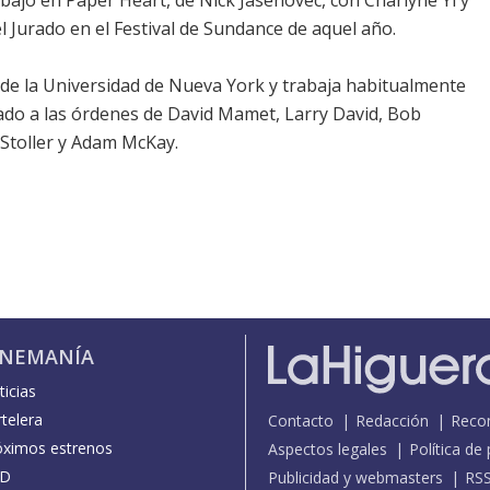
ajó en Paper Heart, de Nick Jasenovec, con Charlyne Yi y
 Jurado en el Festival de Sundance de aquel año.
es de la Universidad de Nueva York y trabaja habitualmente
ado a las órdenes de David Mamet, Larry David, Bob
 Stoller y Adam McKay.
INEMANÍA
icias
telera
Contacto
Redacción
Reco
óximos estrenos
Aspectos legales
Política de
D
Publicidad y webmasters
RS