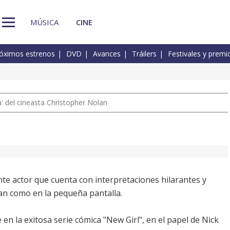
MÚSICA
CINE
óximos estrenos
DVD
Avances
Tráilers
Festivales y premi
 del cineasta Christopher Nolan
te actor que cuenta con interpretaciones hilarantes y
ran como en la pequeña pantalla.
n la exitosa serie cómica "New Girl", en el papel de Nick