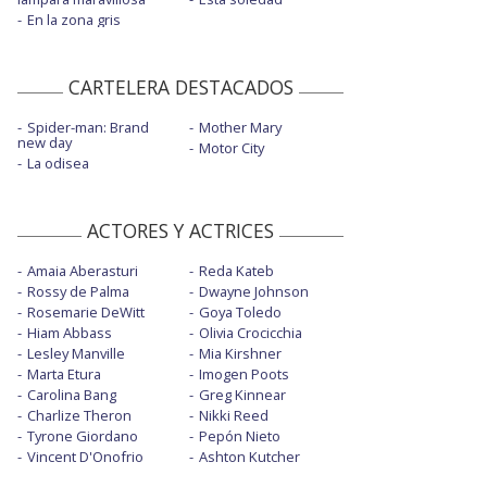
En la zona gris
CARTELERA DESTACADOS
Spider-man: Brand
Mother Mary
new day
Motor City
La odisea
ACTORES Y ACTRICES
Amaia Aberasturi
Reda Kateb
Rossy de Palma
Dwayne Johnson
Rosemarie DeWitt
Goya Toledo
Hiam Abbass
Olivia Crocicchia
Lesley Manville
Mia Kirshner
Marta Etura
Imogen Poots
Carolina Bang
Greg Kinnear
Charlize Theron
Nikki Reed
Tyrone Giordano
Pepón Nieto
Vincent D'Onofrio
Ashton Kutcher