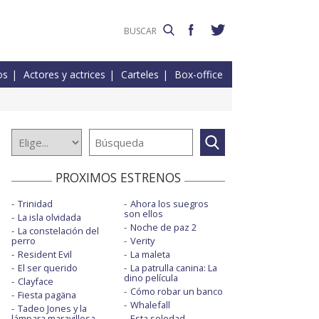
os
Actores y actrices
Carteles
Box-office
PROXIMOS ESTRENOS
Trinidad
Ahora los suegros
son ellos
La isla olvidada
Noche de paz 2
La constelación del
perro
Verity
Resident Evil
La maleta
El ser querido
La patrulla canina: La
dino película
Clayface
Cómo robar un banco
Fiesta pagäna
Whalefall
Tadeo Jones y la
lámpara maravillosa
Esta soledad