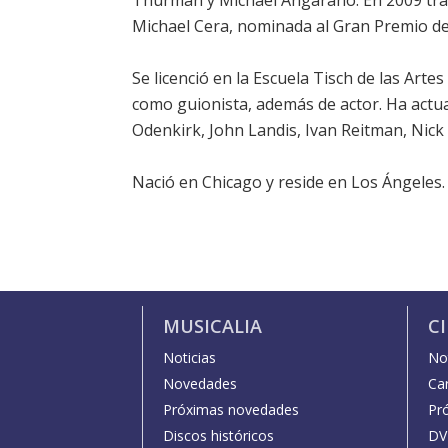
Thurman y Michael Angarano. En 2009 trab
Michael Cera, nominada al Gran Premio del
Se licenció en la Escuela Tisch de las Art
como guionista, además de actor. Ha actu
Odenkirk, John Landis, Ivan Reitman, Nick
Nació en Chicago y reside en Los Ángeles.
MUSICALIA
C
Noticias
Not
Novedades
Car
Próximas novedades
Pr
Discos históricos
DV