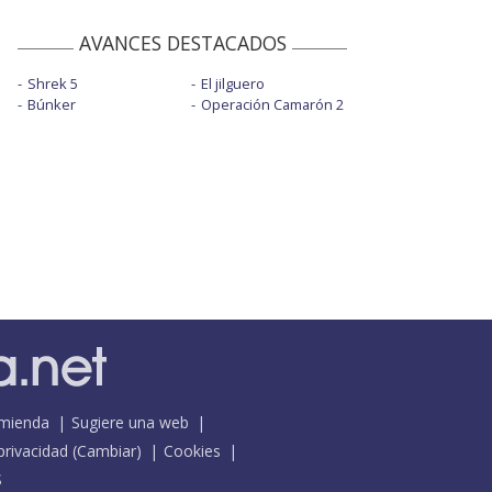
AVANCES DESTACADOS
Shrek 5
El jilguero
Búnker
Operación Camarón 2
mienda
Sugiere una web
 privacidad
(
Cambiar
)
Cookies
S