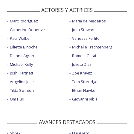
ACTORES Y ACTRICES
Marc Rodríguez
Maria de Medeiros
Catherine Deneuve
Josh Stewart
Paul Walker
Vanessa Ferlito
Juliette Binoche
Michelle Trachtenberg
Dianna Agron
Romola Garai
Michael Kelly
Julieta Diaz
Josh Hartnett
Zoë Kravitz
Angelina Jolie
Tom Sturridge
Tilda Swinton
Ethan Hawke
Om Puri
Giovanni Ribisi
AVANCES DESTACADOS
Shrek 5
El jilguero