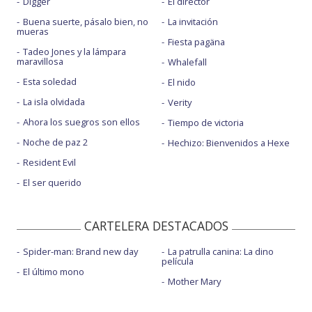
Digger
El director
Buena suerte, pásalo bien, no
La invitación
mueras
Fiesta pagäna
Tadeo Jones y la lámpara
maravillosa
Whalefall
Esta soledad
El nido
La isla olvidada
Verity
Ahora los suegros son ellos
Tiempo de victoria
Noche de paz 2
Hechizo: Bienvenidos a Hexe
Resident Evil
El ser querido
CARTELERA DESTACADOS
Spider-man: Brand new day
La patrulla canina: La dino
película
El último mono
Mother Mary