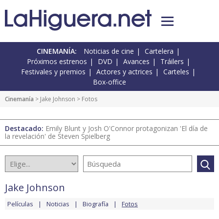
CINEMANÍA:
Noticias de cine
Cartelera
Próximos estrenos
DVD
Avances
Tráilers
Festivales y premios
Actores y actrices
Carteles
Box-office
Cinemanía
>
Jake Johnson
> Fotos
Destacado:
Emily Blunt y Josh O'Connor protagonizan 'El día de
la revelación' de Steven Spielberg
Jake Johnson
Películas
Noticias
Biografía
Fotos