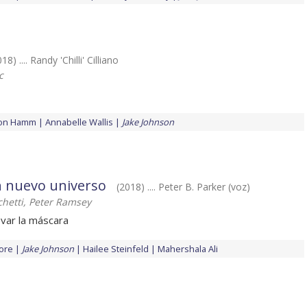
18) .... Randy 'Chilli' Cilliano
c
Jon Hamm
Annabelle Wallis
Jake Johnson
 nuevo universo
(2018) .... Peter B. Parker (voz)
chetti, Peter Ramsey
var la máscara
ore
Jake Johnson
Hailee Steinfeld
Mahershala Ali