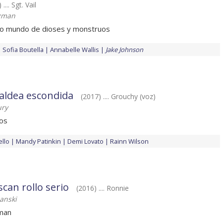
.... Sgt. Vail
tzman
vo mundo de dioses y monstruos
Sofia Boutella
Annabelle Wallis
Jake Johnson
 aldea escondida
(2017) .... Grouchy (voz)
ury
los
llo
Mandy Patinkin
Demi Lovato
Rainn Wilson
can rollo serio
(2016) .... Ronnie
anski
oman