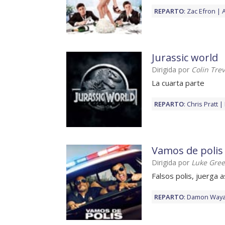
REPARTO
:
Zac Efron
Jurassic world
Dirigida por
Colin Tre
La cuarta parte
REPARTO
:
Chris Pratt
Vamos de polis
Dirigida por
Luke Gree
Falsos polis, juerga
REPARTO
:
Damon Wayan