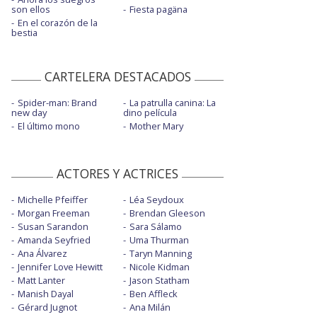
son ellos
Fiesta pagäna
En el corazón de la
bestia
CARTELERA DESTACADOS
Spider-man: Brand
La patrulla canina: La
new day
dino película
El último mono
Mother Mary
ACTORES Y ACTRICES
Michelle Pfeiffer
Léa Seydoux
Morgan Freeman
Brendan Gleeson
Susan Sarandon
Sara Sálamo
Amanda Seyfried
Uma Thurman
Ana Álvarez
Taryn Manning
Jennifer Love Hewitt
Nicole Kidman
Matt Lanter
Jason Statham
Manish Dayal
Ben Affleck
Gérard Jugnot
Ana Milán