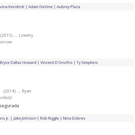
Anna Kendrick
Adam DeVine
Aubrey Plaza
(2015) .... Lowery
vorrow
Bryce Dallas Howard
Vincent D'Onofrio
Ty Simpkins
(2014) .... Ryan
nfield
 asegurada
s Jr.
Jake Johnson
Rob Riggle
Nina Dobrev