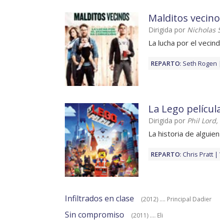
Malditos vecin
Dirigida por
Nicholas S
La lucha por el veci
REPARTO
:
Seth Rogen
La Lego películ
Dirigida por
Phil Lord,
La historia de alguie
REPARTO
:
Chris Pratt
Infiltrados en clase
(2012) .... Principal Dadier
Sin compromiso
(2011) .... Eli