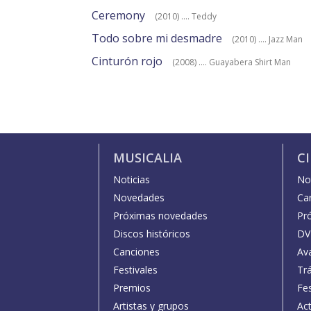
Ceremony
(2010) .... Teddy
Todo sobre mi desmadre
(2010) .... Jazz Man
Cinturón rojo
(2008) .... Guayabera Shirt Man
MUSICALIA
C
Noticias
Not
Novedades
Car
Próximas novedades
Pr
Discos históricos
DV
Canciones
Av
Festivales
Trá
Premios
Fe
Artistas y grupos
Act