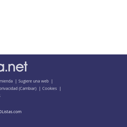
mienda
Sugiere una web
 privacidad
(
Cambiar
)
Cookies
S
0Listas.com