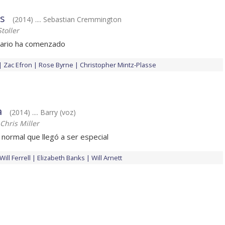
os
(2014) .... Sebastian Cremmington
toller
ndario ha comenzado
Zac Efron
Rose Byrne
Christopher Mintz-Plasse
a
(2014) .... Barry (voz)
 Chris Miller
n normal que llegó a ser especial
Will Ferrell
Elizabeth Banks
Will Arnett