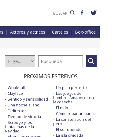
os
Actores y actrices
Carteles
Box-office
PROXIMOS ESTRENOS
Whalefall
Un plan perfecto
Clayface
Los juegos del
hambre: Amanecer en
Sentido y sensibilidad
la cosecha
Una noche al año
El nido
El director
Cómo robar un banco
Tiempo de victoria
La constelación del
Scrooge y los
perro
fantasmas de la
El ser querido
Navidad
La isla olvidada
Ahora los suegros