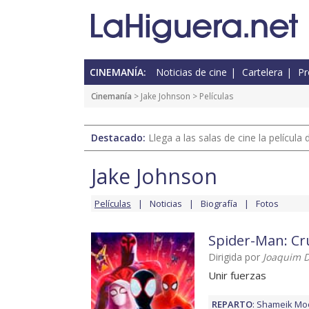
CINEMANÍA:
Noticias de cine
Cartelera
Pr
Cinemanía
>
Jake Johnson
> Películas
Destacado:
Llega a las salas de cine la películ
Jake Johnson
Películas
Noticias
Biografía
Fotos
Spider-Man: Cr
Dirigida por
Joaquim D
Unir fuerzas
REPARTO
:
Shameik Mo