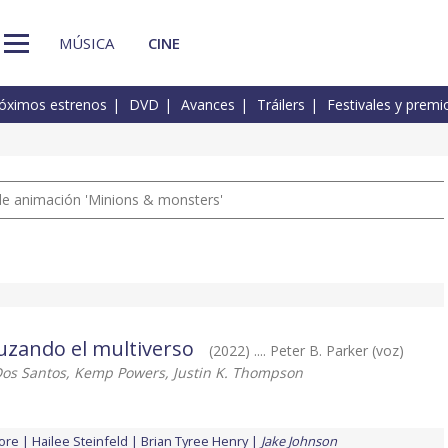
MÚSICA
CINE
óximos estrenos
DVD
Avances
Tráilers
Festivales y premi
a de animación 'Minions & monsters'
uzando el multiverso
(2022) .... Peter B. Parker (voz)
os Santos, Kemp Powers, Justin K. Thompson
ore
Hailee Steinfeld
Brian Tyree Henry
Jake Johnson