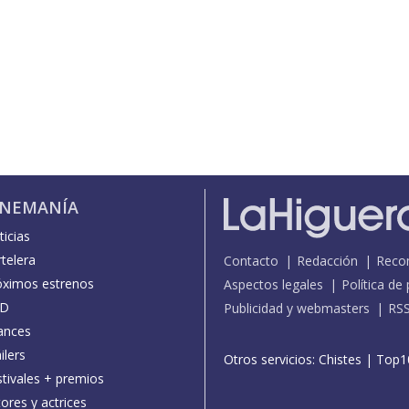
INEMANÍA
icias
telera
Contacto
Redacción
Reco
óximos estrenos
Aspectos legales
Política de
D
Publicidad y webmasters
RS
ances
ilers
Otros servicios:
Chistes
|
Top1
stivales + premios
ores y actrices