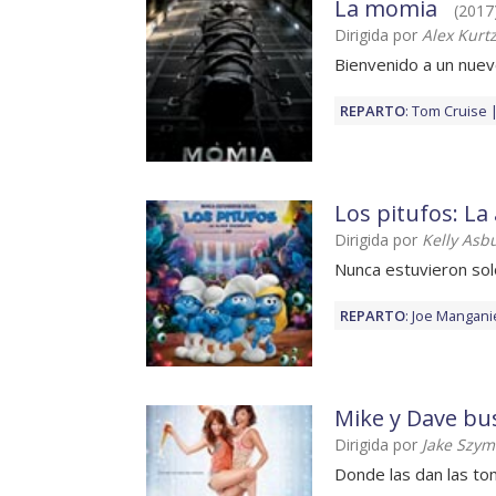
La momia
(2017) 
Dirigida por
Alex Kur
Bienvenido a un nue
REPARTO
:
Tom Cruise
Los pitufos: La
Dirigida por
Kelly Asb
Nunca estuvieron so
REPARTO
:
Joe Manganie
Mike y Dave bus
Dirigida por
Jake Szym
Donde las dan las t