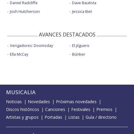
Daniel Radcliffe
Dave Bautista
Josh Hutcherson
Jessica Biel
AVANCES DESTACADOS
Vengadores: Doomsday
El jilguero
Ella McCay
Búnker
MUSICALIA
Noticias
Novedades
Próximas novedades
Discos históricos
Canciones
Festivales
Premios
Artistas y grupos
Portadas
Listas
Guía / directorio