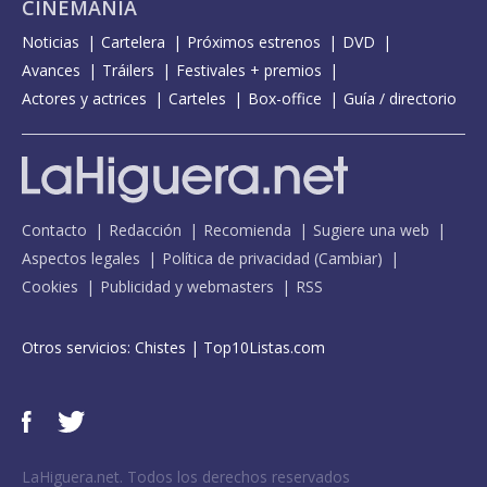
CINEMANÍA
Noticias
Cartelera
Próximos estrenos
DVD
Avances
Tráilers
Festivales + premios
Actores y actrices
Carteles
Box-office
Guía / directorio
Contacto
Redacción
Recomienda
Sugiere una web
Aspectos legales
Política de privacidad
(
Cambiar
)
Cookies
Publicidad y webmasters
RSS
Otros servicios:
Chistes
|
Top10Listas.com
LaHiguera.net. Todos los derechos reservados