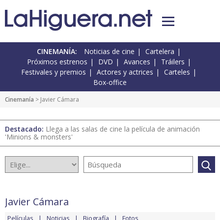
CINEMANÍA:
Noticias de cine
Cartelera
Próximos estrenos
DVD
Avances
Tráilers
Festivales y premios
Actores y actrices
Carteles
Box-office
Cinemanía
> Javier Cámara
Destacado:
Llega a las salas de cine la película de animación
'Minions & monsters'
Javier Cámara
Películas
Noticias
Biografía
Fotos