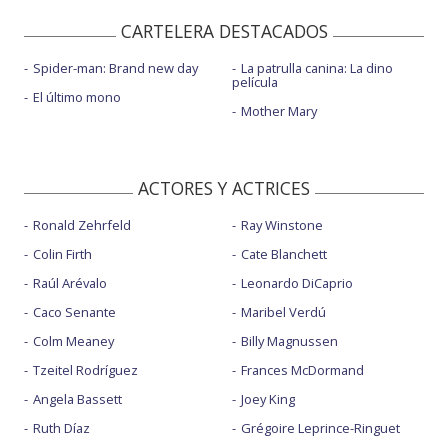
CARTELERA DESTACADOS
Spider-man: Brand new day
La patrulla canina: La dino
película
El último mono
Mother Mary
ACTORES Y ACTRICES
Ronald Zehrfeld
Ray Winstone
Colin Firth
Cate Blanchett
Raúl Arévalo
Leonardo DiCaprio
Caco Senante
Maribel Verdú
Colm Meaney
Billy Magnussen
Tzeitel Rodríguez
Frances McDormand
Angela Bassett
Joey King
Ruth Díaz
Grégoire Leprince-Ringuet