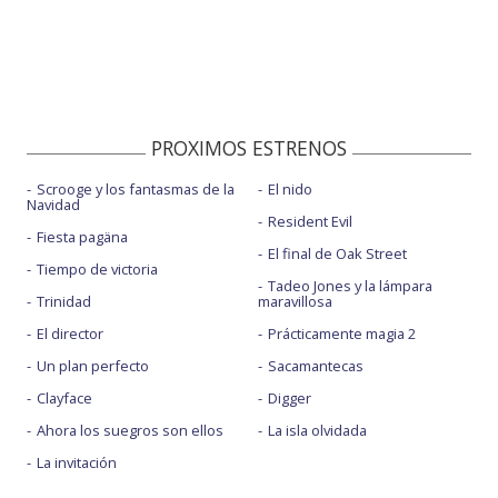
PROXIMOS ESTRENOS
Scrooge y los fantasmas de la
El nido
Navidad
Resident Evil
Fiesta pagäna
El final de Oak Street
Tiempo de victoria
Tadeo Jones y la lámpara
Trinidad
maravillosa
El director
Prácticamente magia 2
Un plan perfecto
Sacamantecas
Clayface
Digger
Ahora los suegros son ellos
La isla olvidada
La invitación