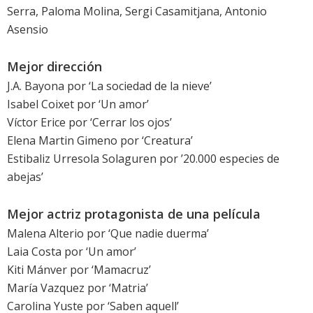
Serra, Paloma Molina, Sergi Casamitjana, Antonio
Asensio
Mejor dirección
J.A. Bayona por ‘
La sociedad de la nieve
’
Isabel Coixet por ‘
Un amor
’
Víctor Erice por ‘
Cerrar los ojos
’
Elena Martin Gimeno por ‘
Creatura
’
Estibaliz Urresola Solaguren por ’
20.000 especies de
abejas
’
Mejor actriz protagonista de una película
Malena Alterio
por ‘
Que nadie duerma
’
Laia Costa
por ‘
Un amor
’
Kiti Mánver
por ‘
Mamacruz
’
María Vazquez
por ‘
Matria
’
Carolina Yuste
por ‘
Saben aquell
’