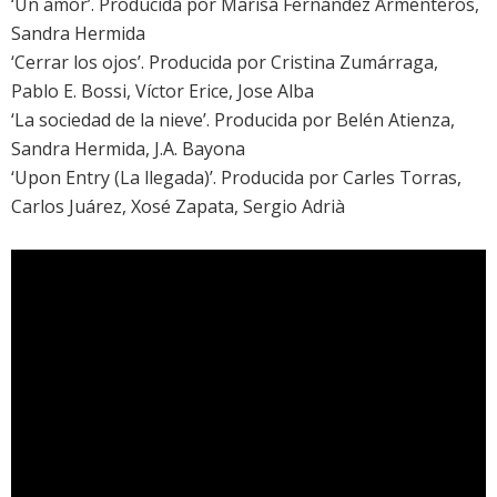
‘
Un amor
’. Producida por Marisa Fernández Armenteros,
Sandra Hermida
‘
Cerrar los ojos
’. Producida por Cristina Zumárraga,
Pablo E. Bossi, Víctor Erice, Jose Alba
‘
La sociedad de la nieve
’. Producida por Belén Atienza,
Sandra Hermida, J.A. Bayona
‘
Upon Entry (La llegada)
’. Producida por Carles Torras,
Carlos Juárez, Xosé Zapata, Sergio Adrià