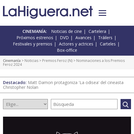
CINEMANÍA:
Noticias de cine
Cartelera
Próximos estrenos
DVD
Avances
Tráilers
Festivales y premios
Actores y actrices
Carteles
Box-office
Cinemanía
>
Noticias
>
Premios Feroz
(
N
) > Nominaciones a los Premios
Feroz 2024
Destacado:
Matt Damon protagoniza 'La odisea' del cineasta
Christopher Nolan