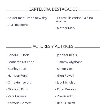
CARTELERA DESTACADOS
Spider-man: Brand new day
La patrulla canina: La dino
película
El último mono
Mother Mary
ACTORES Y ACTRICES
Sandra Bullock
Jennifer Beals
Leonardo DiCaprio
Timothy Olyphant
Stanley Tucci
Simon Yam
Harrison Ford
Glen Powell
Chris Hemsworth
Jack Nicholson
Giovanni Ribisi
Piper Perabo
Vera Farmiga
Zoë Kravitz
Carmelo Gómez
Beau Garrett