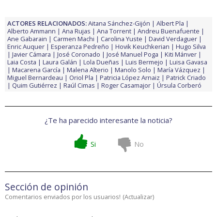
ACTORES RELACIONADOS:
Aitana Sánchez-Gijón
Albert Pla
Alberto Ammann
Ana Rujas
Ana Torrent
Andreu Buenafuente
Ane Gabarain
Carmen Machi
Carolina Yuste
David Verdaguer
Enric Auquer
Esperanza Pedreño
Hovik Keuchkerian
Hugo Silva
Javier Cámara
José Coronado
José Manuel Poga
Kiti Mánver
Laia Costa
Laura Galán
Lola Dueñas
Luis Bermejo
Luisa Gavasa
Macarena García
Malena Alterio
Manolo Solo
María Vázquez
Miguel Bernardeau
Oriol Pla
Patricia López Arnaiz
Patrick Criado
Quim Gutiérrez
Raúl Cimas
Roger Casamajor
Úrsula Corberó
¿Te ha parecido interesante la noticia?
Si
No
Sección de opinión
Comentarios enviados por los usuarios!
(
Actualizar
)