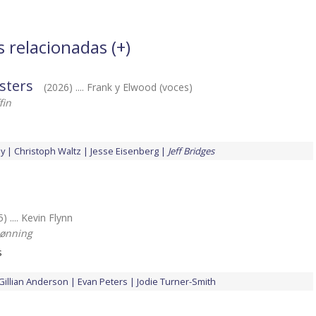
s relacionadas (
+
)
sters
(2026) .... Frank y Elwood (voces)
fin
ey
Christoph Waltz
Jesse Eisenberg
Jeff Bridges
) .... Kevin Flynn
Rønning
s
Gillian Anderson
Evan Peters
Jodie Turner-Smith