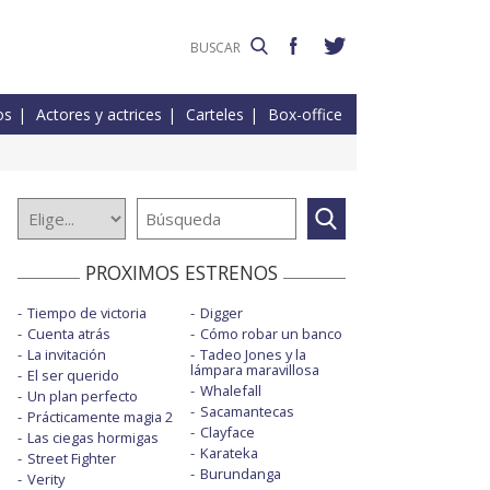
os
Actores y actrices
Carteles
Box-office
PROXIMOS ESTRENOS
Tiempo de victoria
Digger
Cuenta atrás
Cómo robar un banco
La invitación
Tadeo Jones y la
lámpara maravillosa
El ser querido
Whalefall
Un plan perfecto
Sacamantecas
Prácticamente magia 2
Clayface
Las ciegas hormigas
Karateka
Street Fighter
Burundanga
Verity