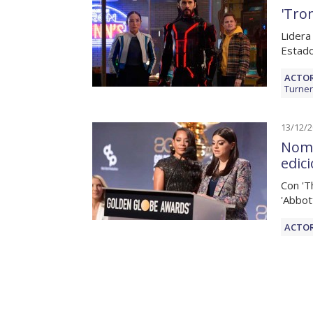
'Tro
Lidera
Estado
ACTOR
Turner
13/12/
Nomi
edic
Con 'T
'Abbot
ACTOR