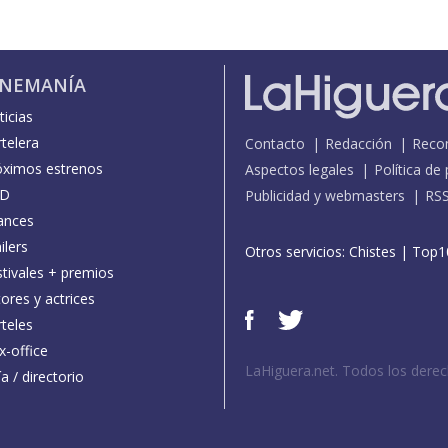
INEMANÍA
icias
telera
Contacto
Redacción
Reco
óximos estrenos
Aspectos legales
Política de
D
Publicidad y webmasters
RS
ances
ilers
Otros servicios:
Chistes
|
Top1
stivales + premios
ores y actrices
teles
x-office
LaHiguera.net. Todos los dere
a / directorio