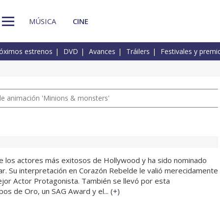
MÚSICA
CINE
óximos estrenos
DVD
Avances
Tráilers
Festivales y premi
a de animación 'Minions & monsters'
de los actores más exitosos de Hollywood y ha sido nominado
ar. Su interpretación en Corazón Rebelde le valió merecidamente
jor Actor Protagonista. También se llevó por esta
bos de Oro, un SAG Award y el... (
+
)