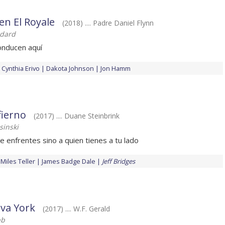
en El Royale
(2018) .... Padre Daniel Flynn
dard
onducen aquí
Cynthia Erivo
Dakota Johnson
Jon Hamm
fierno
(2017) .... Duane Steinbrink
sinski
e enfrentes sino a quien tienes a tu lado
Miles Teller
James Badge Dale
Jeff Bridges
va York
(2017) .... W.F. Gerald
bb