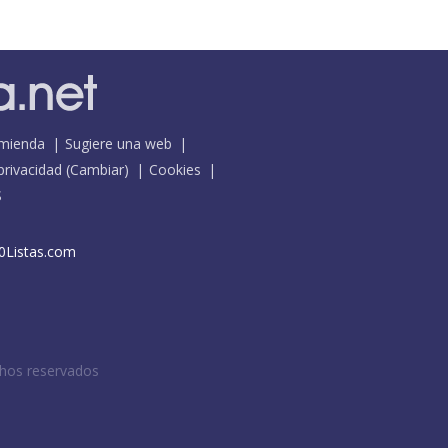
mienda
Sugiere una web
 privacidad
(
Cambiar
)
Cookies
S
0Listas.com
chos reservados