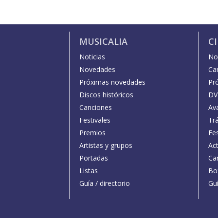
MUSICALIA
C
Noticias
Not
Novedades
Car
Próximas novedades
Pr
Discos históricos
DV
Canciones
Av
Festivales
Trá
Premios
Fe
Artistas y grupos
Act
Portadas
Car
Listas
Bo
Guía / directorio
Guí