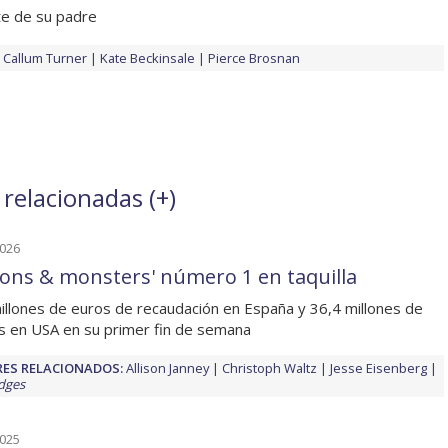
te de su padre
Callum Turner
Kate Beckinsale
Pierce Brosnan
 relacionadas (
+
)
2026
ions & monsters' número 1 en taquilla
illones de euros de recaudación en España y 36,4 millones de
s en USA en su primer fin de semana
ES RELACIONADOS:
Allison Janney
Christoph Waltz
Jesse Eisenberg
idges
2025