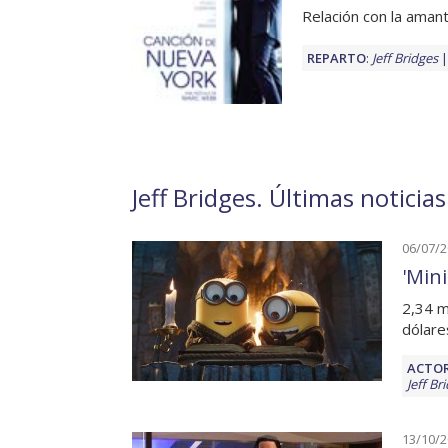
Relación con la aman
REPARTO
:
Jeff Bridges
Jeff Bridges. Últimas noticias
06/07/
'Min
2,34 m
dólare
ACTOR
Jeff Br
13/10/