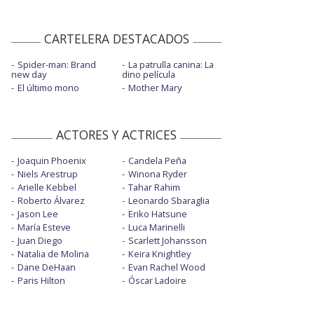
CARTELERA DESTACADOS
Spider-man: Brand
La patrulla canina: La
new day
dino película
El último mono
Mother Mary
ACTORES Y ACTRICES
Joaquin Phoenix
Candela Peña
Niels Arestrup
Winona Ryder
Arielle Kebbel
Tahar Rahim
Roberto Álvarez
Leonardo Sbaraglia
Jason Lee
Eriko Hatsune
María Esteve
Luca Marinelli
Juan Diego
Scarlett Johansson
Natalia de Molina
Keira Knightley
Dane DeHaan
Evan Rachel Wood
Paris Hilton
Óscar Ladoire