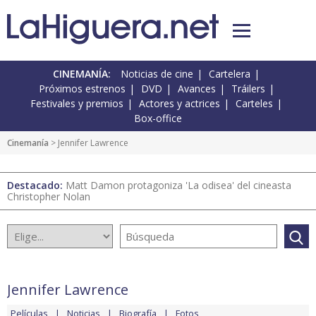
CINEMANÍA:
Noticias de cine
Cartelera
Próximos estrenos
DVD
Avances
Tráilers
Festivales y premios
Actores y actrices
Carteles
Box-office
Cinemanía
> Jennifer Lawrence
Destacado:
Matt Damon protagoniza 'La odisea' del cineasta
Christopher Nolan
Jennifer Lawrence
Películas
Noticias
Biografía
Fotos