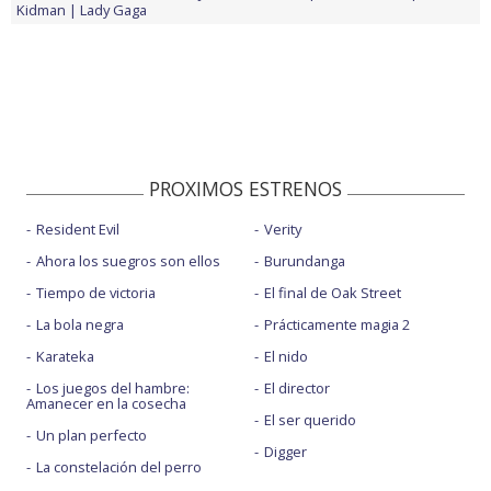
Kidman
Lady Gaga
PROXIMOS ESTRENOS
Resident Evil
Verity
Ahora los suegros son ellos
Burundanga
Tiempo de victoria
El final de Oak Street
La bola negra
Prácticamente magia 2
Karateka
El nido
Los juegos del hambre:
El director
Amanecer en la cosecha
El ser querido
Un plan perfecto
Digger
La constelación del perro