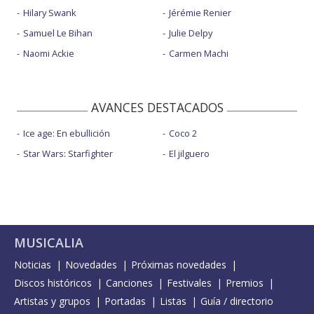
Hilary Swank
Jérémie Renier
Samuel Le Bihan
Julie Delpy
Naomi Ackie
Carmen Machi
AVANCES DESTACADOS
Ice age: En ebullición
Coco 2
Star Wars: Starfighter
El jilguero
MUSICALIA
Noticias
Novedades
Próximas novedades
Discos históricos
Canciones
Festivales
Premios
Artistas y grupos
Portadas
Listas
Guía / directorio