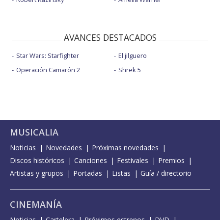
AVANCES DESTACADOS
Star Wars: Starfighter
El jilguero
Operación Camarón 2
Shrek 5
MUSICALIA
Noticias
Novedades
Próximas novedades
Discos históricos
Canciones
Festivales
Premios
Artistas y grupos
Portadas
Listas
Guía / directorio
CINEMANÍA
Noticias
Cartelera
Próximos estrenos
DVD