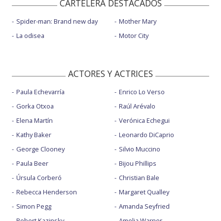
CARTELERA DESTACADOS
Spider-man: Brand new day
Mother Mary
La odisea
Motor City
ACTORES Y ACTRICES
Paula Echevarría
Enrico Lo Verso
Gorka Otxoa
Raúl Arévalo
Elena Martín
Verónica Echegui
Kathy Baker
Leonardo DiCaprio
George Clooney
Silvio Muccino
Paula Beer
Bijou Phillips
Úrsula Corberó
Christian Bale
Rebecca Henderson
Margaret Qualley
Simon Pegg
Amanda Seyfried
Robert Kazinsky
Amelia Warner