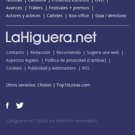
Avances
Tráilers
Festivales + premios
Actores y actrices
Carteles
Box-office
Guía / directorio
Contacto
Redacción
Recomienda
Sugiere una web
Aspectos legales
Política de privacidad
(
Cambiar
)
Cookies
Publicidad y webmasters
RSS
Otros servicios:
Chistes
|
Top10Listas.com
LaHiguera.net. Todos los derechos reservados