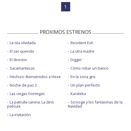
1
PROXIMOS ESTRENOS
La isla olvidada
Resident Evil
El ser querido
La otra madre
El director
Digger
Sacamantecas
Cómo robar un banco
Hechizo: Bienvenidos a Hexe
En la zona gris
Noche de paz 2
Un plan perfecto
Las ciegas hormigas
Karateka
La patrulla canina: La dino
Scrooge y los fantasmas de la
película
Navidad
La invitación