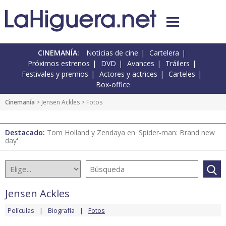
CINEMANÍA:
Noticias de cine
Cartelera
Próximos estrenos
DVD
Avances
Tráilers
Festivales y premios
Actores y actrices
Carteles
Box-office
Cinemanía
>
Jensen Ackles
> Fotos
Destacado:
Tom Holland y Zendaya en 'Spider-man: Brand new
day'
Jensen Ackles
Películas
Biografía
Fotos