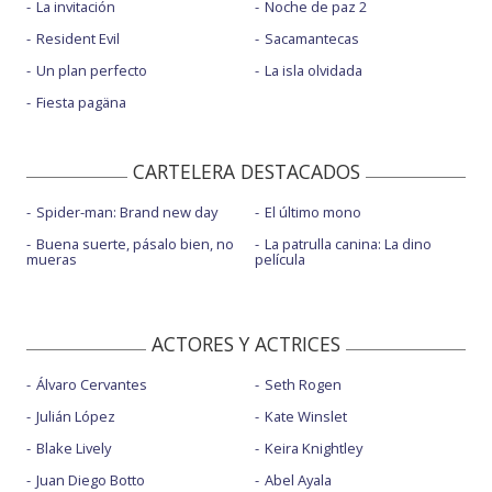
La invitación
Noche de paz 2
Resident Evil
Sacamantecas
Un plan perfecto
La isla olvidada
Fiesta pagäna
CARTELERA DESTACADOS
Spider-man: Brand new day
El último mono
Buena suerte, pásalo bien, no
La patrulla canina: La dino
mueras
película
ACTORES Y ACTRICES
Álvaro Cervantes
Seth Rogen
Julián López
Kate Winslet
Blake Lively
Keira Knightley
Juan Diego Botto
Abel Ayala