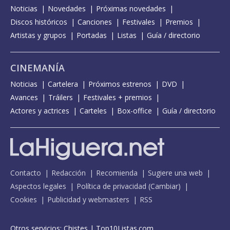
Noticias
Novedades
Próximas novedades
Discos históricos
Canciones
Festivales
Premios
Artistas y grupos
Portadas
Listas
Guía / directorio
CINEMANÍA
Noticias
Cartelera
Próximos estrenos
DVD
Avances
Tráilers
Festivales + premios
Actores y actrices
Carteles
Box-office
Guía / directorio
Contacto
Redacción
Recomienda
Sugiere una web
Aspectos legales
Política de privacidad
(
Cambiar
)
Cookies
Publicidad y webmasters
RSS
Otros servicios:
Chistes
|
Top10Listas.com