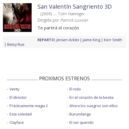
San Valentín Sangriento 3D
(2009) .... Tom Hanniger
Dirigida por
Patrick Lussier
Te partirá el corazón
REPARTO
:
Jensen Ackles
Jaime King
Kerr Smith
Betsy Rue
PROXIMOS ESTRENOS
Verity
El nido
El director
En el corazón de la bestia
Prácticamente magia 2
Ahora los suegros son ellos
Esta soledad
Burundanga
Clayface
El ser querido