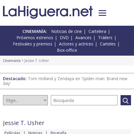
CINEMANÍA:
Noticias de cine
Cartelera
Próximos estrenos
DVD
Avances
Tráilers
Festivales y premios
Actores y actrices
Carteles
Box-office
Cinemanía
> Jessie T. Usher
Destacado:
Tom Holland y Zendaya en 'Spider-man: Brand new
day'
Jessie T. Usher
Películas
Noticias
Biografía