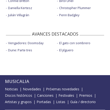
Connie Britton
Birol Ünel
Daniella Kertesz
Christopher Plummer
Julián Villagrán
Penn Badgley
AVANCES DESTACADOS
Vengadores: Doomsday
El gato con sombrero
Dune: Parte tres
El jilguero
MUSICALIA
Noticias
Novedades
Próximas novedades
Discos históricos
Canciones
Festivales
Premios
Artistas y grupos
Portadas
Listas
Guía / directorio