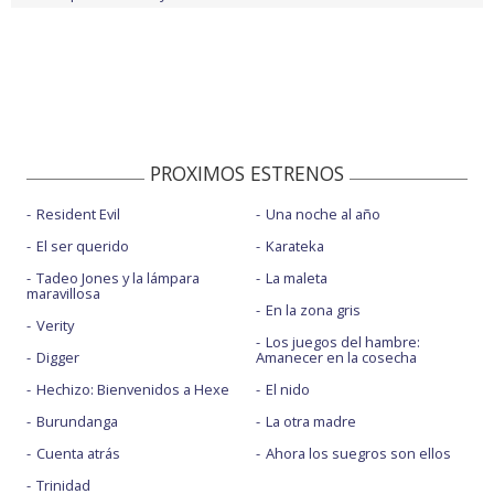
PROXIMOS ESTRENOS
Resident Evil
Una noche al año
El ser querido
Karateka
Tadeo Jones y la lámpara
La maleta
maravillosa
En la zona gris
Verity
Los juegos del hambre:
Digger
Amanecer en la cosecha
Hechizo: Bienvenidos a Hexe
El nido
Burundanga
La otra madre
Cuenta atrás
Ahora los suegros son ellos
Trinidad