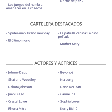
Noche de paz 2
Los juegos del hambre:
Amanecer en la cosecha
CARTELERA DESTACADOS
Spider-man: Brand new day
La patrulla canina: La dino
película
El último mono
Mother Mary
ACTORES Y ACTRICES
Johnny Depp
Beyoncé
Shailene Woodley
Nia Long
Dakota Johnson
Dane DeHaan
Juan Diego
Carme Plà
Crystal Lowe
Sophia Loren
Rhona Mitra
Kerry Bishé