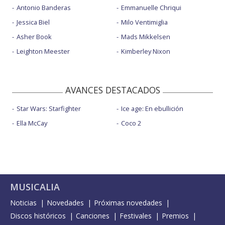
Antonio Banderas
Emmanuelle Chriqui
Jessica Biel
Milo Ventimiglia
Asher Book
Mads Mikkelsen
Leighton Meester
Kimberley Nixon
AVANCES DESTACADOS
Star Wars: Starfighter
Ice age: En ebullición
Ella McCay
Coco 2
MUSICALIA
Noticias
Novedades
Próximas novedades
Discos históricos
Canciones
Festivales
Premios