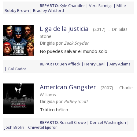
REPARTO
:
Kyle Chandler
Vera Farmiga
Millie
Bobby Brown
Bradley Whitford
Liga de la justicia
(2017) .... Dr. Silas
Stone
Dirigida por
Zack Snyder
No puedes salvar el mundo solo
REPARTO
:
Ben Affleck
Henry Cavill
Amy Adams
Gal Gadot
American Gangster
(2007) .... Charlie
Williams
Dirigida por
Ridley Scott
Tráfico bélico
REPARTO
:
Russell Crowe
Denzel Washington
Josh Brolin
Chiwetel Ejiofor