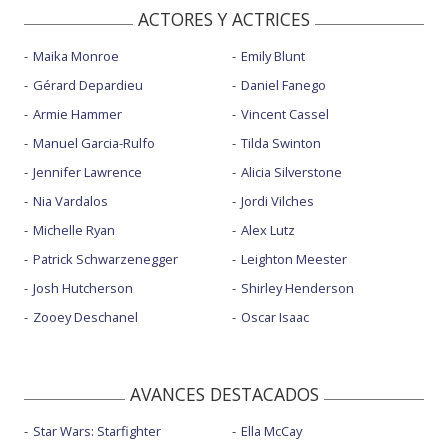
ACTORES Y ACTRICES
Maika Monroe
Emily Blunt
Gérard Depardieu
Daniel Fanego
Armie Hammer
Vincent Cassel
Manuel Garcia-Rulfo
Tilda Swinton
Jennifer Lawrence
Alicia Silverstone
Nia Vardalos
Jordi Vilches
Michelle Ryan
Alex Lutz
Patrick Schwarzenegger
Leighton Meester
Josh Hutcherson
Shirley Henderson
Zooey Deschanel
Oscar Isaac
AVANCES DESTACADOS
Star Wars: Starfighter
Ella McCay