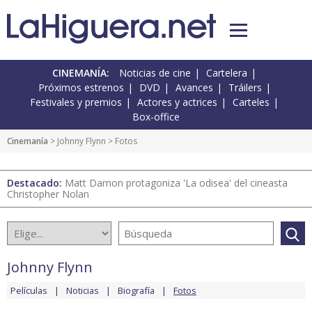
CINEMANÍA:
Noticias de cine
Cartelera
Próximos estrenos
DVD
Avances
Tráilers
Festivales y premios
Actores y actrices
Carteles
Box-office
Cinemanía
>
Johnny Flynn
> Fotos
Destacado:
Matt Damon protagoniza 'La odisea' del cineasta
Christopher Nolan
Johnny Flynn
Películas
Noticias
Biografía
Fotos