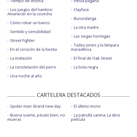
Tiempo de victoria
Fiesta pagäna
Los juegos del hambre:
Clayface
Amanecer en la cosecha
Burundanga
Cómo robar un banco
La otra madre
Sentido y sensibilidad
Las ciegas hormigas
Street Fighter
Tadeo Jones y la lámpara
En el corazón de la bestia
maravillosa
La invitación
El final de Oak Street
La constelación del perro
La bola negra
Una noche al año
CARTELERA DESTACADOS
Spider-man: Brand new day
El último mono
Buena suerte, pásalo bien, no
La patrulla canina: La dino
mueras
película