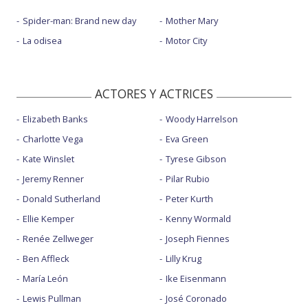
Spider-man: Brand new day
Mother Mary
La odisea
Motor City
ACTORES Y ACTRICES
Elizabeth Banks
Woody Harrelson
Charlotte Vega
Eva Green
Kate Winslet
Tyrese Gibson
Jeremy Renner
Pilar Rubio
Donald Sutherland
Peter Kurth
Ellie Kemper
Kenny Wormald
Renée Zellweger
Joseph Fiennes
Ben Affleck
Lilly Krug
María León
Ike Eisenmann
Lewis Pullman
José Coronado