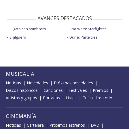
AVANCES DESTACADOS
El gato con sombrero
Star Wars: Starfighter
El jilguero
Dune: Parte tres
MUSICALIA
Noticias
Novedades
Próximas novedades
Discos históricos
Canciones
Festivales
Premios
Artistas y grupos
Portadas
Listas
Guía / directorio
CINEMANÍA
Noticias
Cartelera
Próximos estrenos
DVD