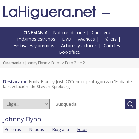
CINEMANÍA:
Noticias de cine
Cartelera
Próximos estrenos
DVD
Avances
Tráilers
Festivales y premios
Actores y actrices
Carteles
Box-office
Cinemanía
>
Johnny Flynn
>
Fotos
> Foto 2 de 2
Destacado:
Emily Blunt y Josh O'Connor protagonizan 'El día de
la revelación' de Steven Spielberg
Johnny Flynn
Películas
Noticias
Biografía
Fotos