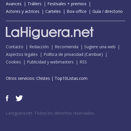
Avances
Tráilers
Festivales + premios
Actores y actrices
Carteles
Box-office
Guía / directorio
Contacto
Redacción
Recomienda
Sugiere una web
Aspectos legales
Política de privacidad
(
Cambiar
)
Cookies
Publicidad y webmasters
RSS
Otros servicios:
Chistes
|
Top10Listas.com
LaHiguera.net. Todos los derechos reservados