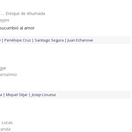
 .... Enrique de Ahumada
yjes
 sucumbió al amor
y
Penélope Cruz
Santiago Segura
Juan Echanove
dgar
ertalmío
ia
Miquel Sitjar
Josep Linuesa
.. Lucas
randa