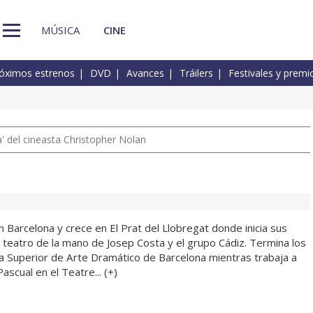
MÚSICA
CINE
óximos estrenos
DVD
Avances
Tráilers
Festivales y premi
 del cineasta Christopher Nolan
 Barcelona y crece en El Prat del Llobregat donde inicia sus
 teatro de la mano de Josep Costa y el grupo Cádiz. Termina los
la Superior de Arte Dramático de Barcelona mientras trabaja a
ascual en el Teatre... (
+
)