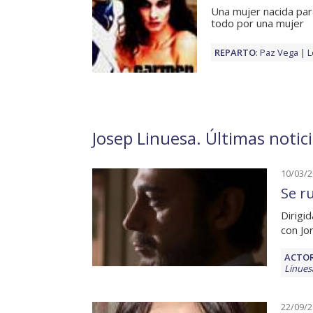
Una mujer nacida par
todo por una mujer
REPARTO
:
Paz Vega
L
Josep Linuesa. Últimas notic
10/03/
Se r
Dirigi
con Jo
ACTOR
Linues
22/09/