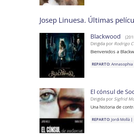
Josep Linuesa. Últimas pelícu
Blackwood
(201
Dirigida por
Rodrigo C
Bienvenidos a Blackw
REPARTO
:
Annasophia
El cónsul de S
Dirigida por
Sigfrid M
Una historia de contr
REPARTO
:
Jordi Mollà