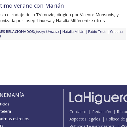
ltimo verano con Marián
za el rodaje de la TV movie, dirigida por Vicente Monsonís, y
onizada por Josep Linuesa y Natalia Millán entre otros
ES RELACIONADOS:
Josep Linuesa
Natalia Millán
Fabio Testi
Cristina
s
INEMANÍA
icias
telera
Contacto
Redacción
Reco
óximos estrenos
Aspectos legales
Política de
D
Publicidad y webmasters
RS