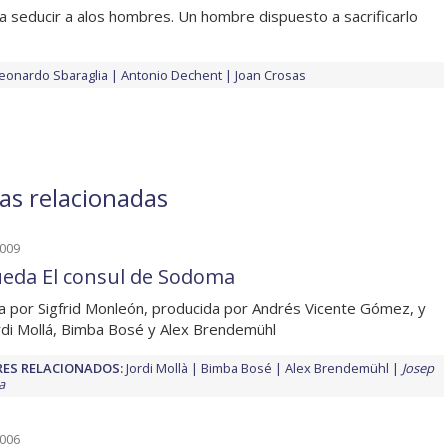
a seducir a alos hombres. Un hombre dispuesto a sacrificarlo
eonardo Sbaraglia
Antonio Dechent
Joan Crosas
ias relacionadas
2009
ueda El consul de Sodoma
da por Sigfrid Monleón, producida por Andrés Vicente Gómez, y
rdi Mollá, Bimba Bosé y Alex Brendemühl
ES RELACIONADOS:
Jordi Mollà
Bimba Bosé
Alex Brendemühl
Josep
a
2006