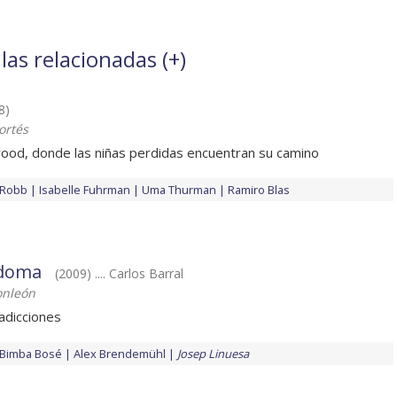
las relacionadas (
+
)
8)
ortés
ood, donde las niñas perdidas encuentran su camino
 Robb
Isabelle Fuhrman
Uma Thurman
Ramiro Blas
odoma
(2009) .... Carlos Barral
onleón
adicciones
Bimba Bosé
Alex Brendemühl
Josep Linuesa