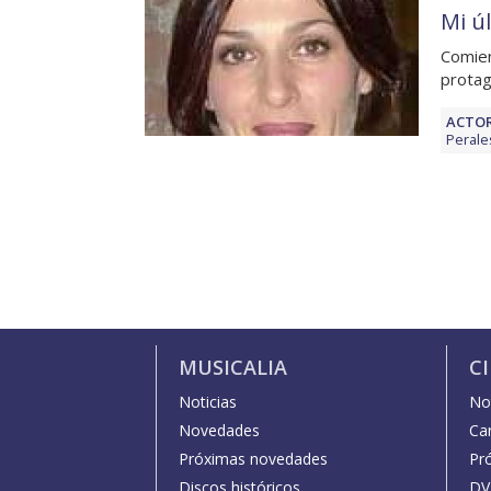
Mi ú
Comien
protag
ACTOR
Perale
MUSICALIA
C
Noticias
Not
Novedades
Car
Próximas novedades
Pr
Discos históricos
DV