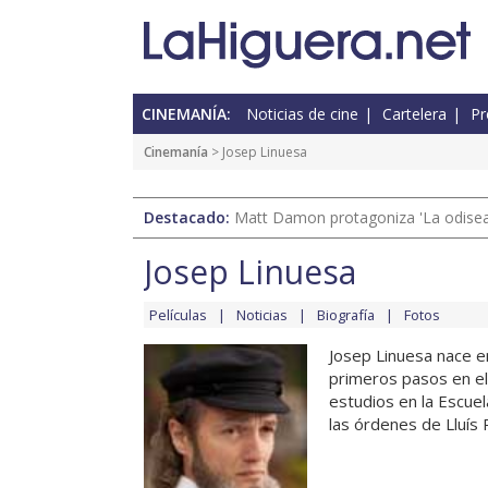
CINEMANÍA:
Noticias de cine
Cartelera
Pr
Cinemanía
> Josep Linuesa
Destacado:
Matt Damon protagoniza 'La odisea'
Josep Linuesa
Películas
Noticias
Biografía
Fotos
Josep Linuesa nace en
primeros pasos en el
estudios en la Escue
las órdenes de Lluís P