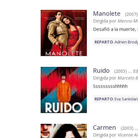
Manolete
(2007)
Dirigida por
Menno Me
Desafió a la muerte,
REPARTO
:
Adrien Brod
Ruido
(2005) .... E
Dirigida por
Marcelo B
Ssssssssshhhhh
REPARTO
:
Eva Santolar
Carmen
(2003) ..
Dirigida por
Vicente A