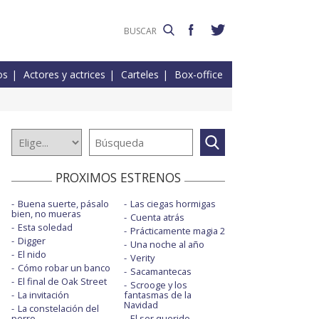
os
Actores y actrices
Carteles
Box-office
PROXIMOS ESTRENOS
Buena suerte, pásalo
Las ciegas hormigas
bien, no mueras
Cuenta atrás
Esta soledad
Prácticamente magia 2
Digger
Una noche al año
El nido
Verity
Cómo robar un banco
Sacamantecas
El final de Oak Street
Scrooge y los
La invitación
fantasmas de la
Navidad
La constelación del
perro
El ser querido