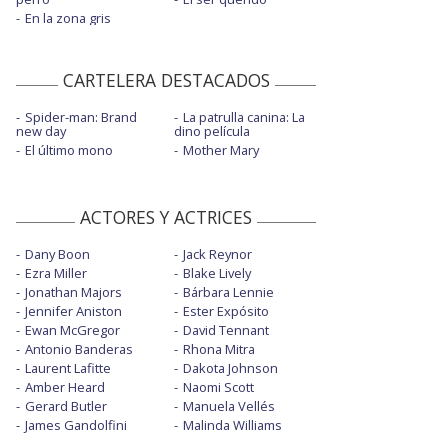
En la zona gris
CARTELERA DESTACADOS
Spider-man: Brand
La patrulla canina: La
new day
dino película
El último mono
Mother Mary
ACTORES Y ACTRICES
Dany Boon
Jack Reynor
Ezra Miller
Blake Lively
Jonathan Majors
Bárbara Lennie
Jennifer Aniston
Ester Expósito
Ewan McGregor
David Tennant
Antonio Banderas
Rhona Mitra
Laurent Lafitte
Dakota Johnson
Amber Heard
Naomi Scott
Gerard Butler
Manuela Vellés
James Gandolfini
Malinda Williams