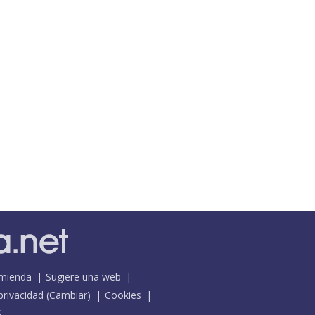
mienda
Sugiere una web
 privacidad
(
Cambiar
)
Cookies
S