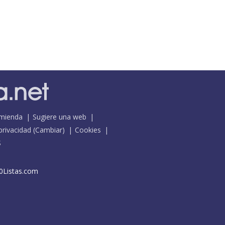
mienda
Sugiere una web
 privacidad
(
Cambiar
)
Cookies
S
0Listas.com