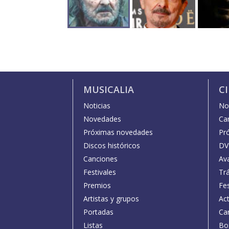
MUSICALIA
C
Noticias
Not
Novedades
Car
Próximas novedades
Pr
Discos históricos
DV
Canciones
Av
Festivales
Trá
Premios
Fe
Artistas y grupos
Act
Portadas
Car
Listas
Bo