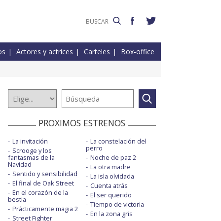
os
Actores y actrices
Carteles
Box-office
PROXIMOS ESTRENOS
La invitación
La constelación del
perro
Scrooge y los
fantasmas de la
Noche de paz 2
Navidad
La otra madre
Sentido y sensibilidad
La isla olvidada
El final de Oak Street
Cuenta atrás
En el corazón de la
El ser querido
bestia
Tiempo de victoria
Prácticamente magia 2
En la zona gris
Street Fighter