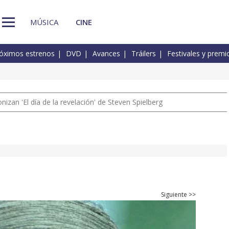
MÚSICA
CINE
óximos estrenos
DVD
Avances
Tráilers
Festivales y premi
izan 'El día de la revelación' de Steven Spielberg
Siguiente >>