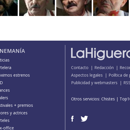
INEMANÍA
icias
telera
Contacto
Redacción
Reco
óximos estrenos
Aspectos legales
Política de
D
Publicidad y webmasters
RS
ances
ilers
Otros servicios:
Chistes
|
Top1
stivales + premios
ores y actrices
teles
x-office