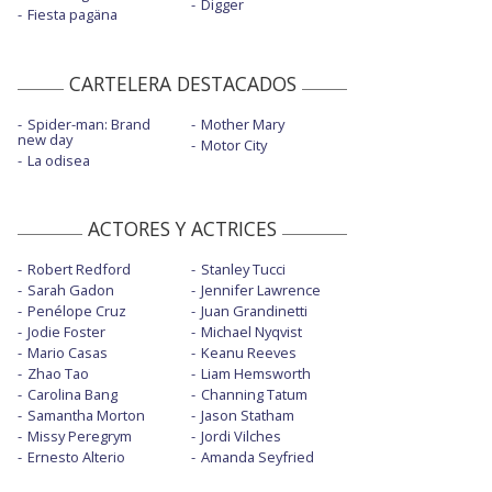
Digger
Fiesta pagäna
CARTELERA DESTACADOS
Spider-man: Brand
Mother Mary
new day
Motor City
La odisea
ACTORES Y ACTRICES
Robert Redford
Stanley Tucci
Sarah Gadon
Jennifer Lawrence
Penélope Cruz
Juan Grandinetti
Jodie Foster
Michael Nyqvist
Mario Casas
Keanu Reeves
Zhao Tao
Liam Hemsworth
Carolina Bang
Channing Tatum
Samantha Morton
Jason Statham
Missy Peregrym
Jordi Vilches
Ernesto Alterio
Amanda Seyfried