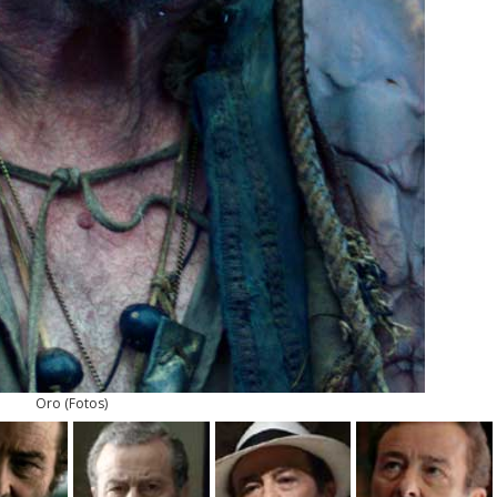
Oro
(
Fotos
)