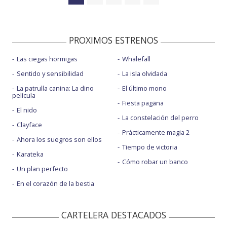
PROXIMOS ESTRENOS
Las ciegas hormigas
Whalefall
Sentido y sensibilidad
La isla olvidada
La patrulla canina: La dino
El último mono
película
Fiesta pagäna
El nido
La constelación del perro
Clayface
Prácticamente magia 2
Ahora los suegros son ellos
Tiempo de victoria
Karateka
Cómo robar un banco
Un plan perfecto
En el corazón de la bestia
CARTELERA DESTACADOS