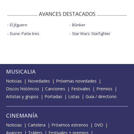
AVANCES DESTACADOS
El jilguero
Búnker
Dune: Parte tres
Star Wars: Starfighter
MUSICALIA
Noticias
Novedades
Próximas novedades
Discos históricos
Canciones
Festivales
Premios
Artistas y grupos
Portadas
Listas
Guía / directorio
CINEMANÍA
Noticias
Cartelera
Próximos estrenos
DVD
Avances
Tráilers
Festivales + premios