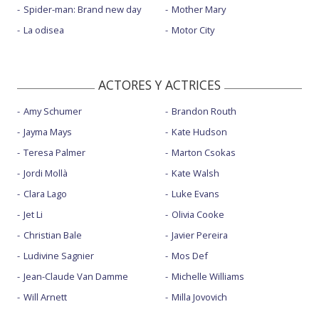
Spider-man: Brand new day
Mother Mary
La odisea
Motor City
ACTORES Y ACTRICES
Amy Schumer
Brandon Routh
Jayma Mays
Kate Hudson
Teresa Palmer
Marton Csokas
Jordi Mollà
Kate Walsh
Clara Lago
Luke Evans
Jet Li
Olivia Cooke
Christian Bale
Javier Pereira
Ludivine Sagnier
Mos Def
Jean-Claude Van Damme
Michelle Williams
Will Arnett
Milla Jovovich