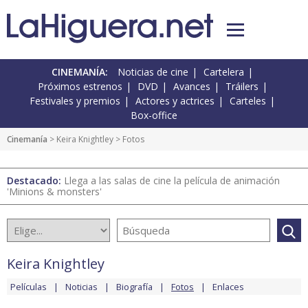
CINEMANÍA:
Noticias de cine
Cartelera
Próximos estrenos
DVD
Avances
Tráilers
Festivales y premios
Actores y actrices
Carteles
Box-office
Cinemanía
>
Keira Knightley
> Fotos
Destacado:
Llega a las salas de cine la película de animación
'Minions & monsters'
Keira Knightley
Películas
Noticias
Biografía
Fotos
Enlaces