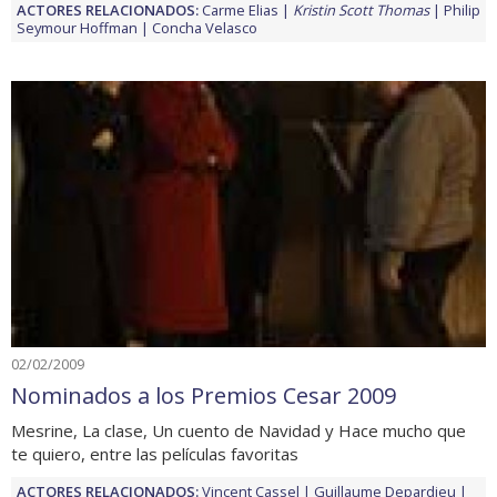
ACTORES RELACIONADOS:
Carme Elias
Kristin Scott Thomas
Philip
Seymour Hoffman
Concha Velasco
02/02/2009
Nominados a los Premios Cesar 2009
Mesrine, La clase, Un cuento de Navidad y Hace mucho que
te quiero, entre las películas favoritas
ACTORES RELACIONADOS:
Vincent Cassel
Guillaume Depardieu