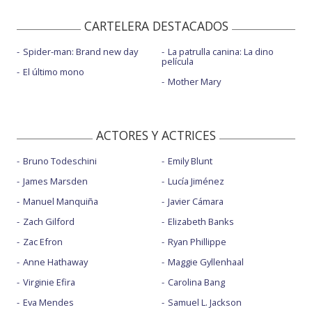
CARTELERA DESTACADOS
Spider-man: Brand new day
La patrulla canina: La dino
película
El último mono
Mother Mary
ACTORES Y ACTRICES
Bruno Todeschini
Emily Blunt
James Marsden
Lucía Jiménez
Manuel Manquiña
Javier Cámara
Zach Gilford
Elizabeth Banks
Zac Efron
Ryan Phillippe
Anne Hathaway
Maggie Gyllenhaal
Virginie Efira
Carolina Bang
Eva Mendes
Samuel L. Jackson