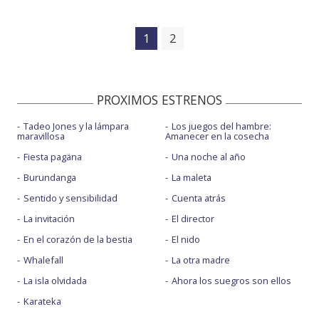
1
2
PROXIMOS ESTRENOS
Tadeo Jones y la lámpara
Los juegos del hambre:
maravillosa
Amanecer en la cosecha
Fiesta pagäna
Una noche al año
Burundanga
La maleta
Sentido y sensibilidad
Cuenta atrás
La invitación
El director
En el corazón de la bestia
El nido
Whalefall
La otra madre
La isla olvidada
Ahora los suegros son ellos
Karateka