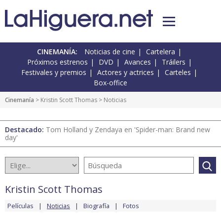
CINEMANÍA:
Noticias de cine
Cartelera
Próximos estrenos
DVD
Avances
Tráilers
Festivales y premios
Actores y actrices
Carteles
Box-office
Cinemanía
>
Kristin Scott Thomas
> Noticias
Destacado:
Tom Holland y Zendaya en 'Spider-man: Brand new
day'
Kristin Scott Thomas
Películas
Noticias
Biografía
Fotos