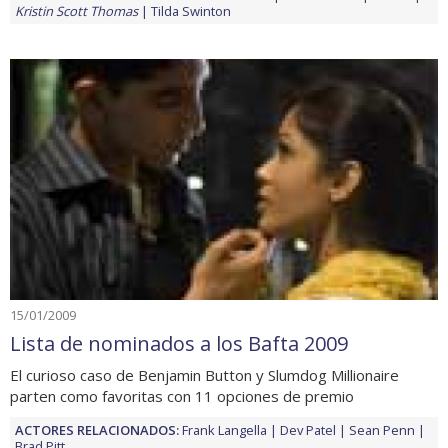
Kristin Scott Thomas
Tilda Swinton
15/01/2009
Lista de nominados a los Bafta 2009
El curioso caso de Benjamin Button y Slumdog Millionaire
parten como favoritas con 11 opciones de premio
ACTORES RELACIONADOS:
Frank Langella
Dev Patel
Sean Penn
Brad Pitt