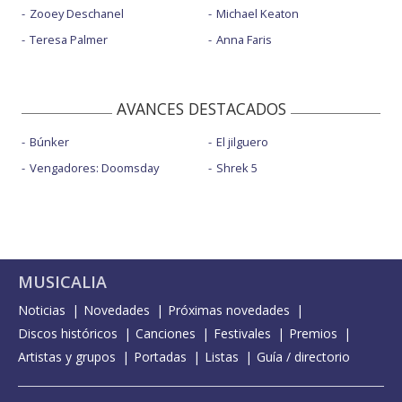
Zooey Deschanel
Michael Keaton
Teresa Palmer
Anna Faris
AVANCES DESTACADOS
Búnker
El jilguero
Vengadores: Doomsday
Shrek 5
MUSICALIA
Noticias
Novedades
Próximas novedades
Discos históricos
Canciones
Festivales
Premios
Artistas y grupos
Portadas
Listas
Guía / directorio