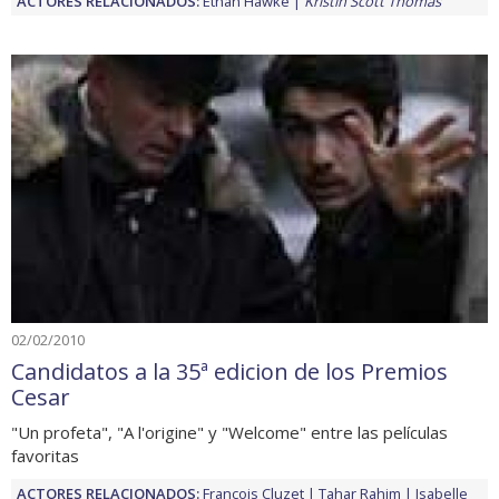
ACTORES RELACIONADOS:
Ethan Hawke
Kristin Scott Thomas
02/02/2010
Candidatos a la 35ª edicion de los Premios
Cesar
"Un profeta", "A l'origine" y "Welcome" entre las películas
favoritas
ACTORES RELACIONADOS:
François Cluzet
Tahar Rahim
Isabelle