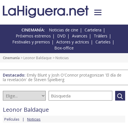
CINEMANÍA:
Noticias de cine
Cartelera
Próximos estrenos
DVD
Avances
Tráilers
Festivales y premios
Actores y actrices
Carteles
Box-office
Cinemanía
>
Leonor Baldaque
> Noticias
Destacado:
Emily Blunt y Josh O'Connor protagonizan 'El día de
la revelación' de Steven Spielberg
Leonor Baldaque
Películas
Noticias