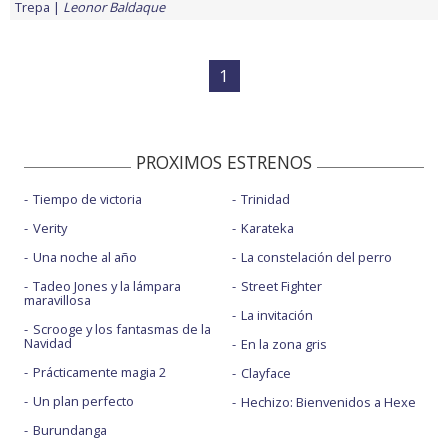
Trepa
Leonor Baldaque
1
PROXIMOS ESTRENOS
Tiempo de victoria
Trinidad
Verity
Karateka
Una noche al año
La constelación del perro
Tadeo Jones y la lámpara
Street Fighter
maravillosa
La invitación
Scrooge y los fantasmas de la
Navidad
En la zona gris
Prácticamente magia 2
Clayface
Un plan perfecto
Hechizo: Bienvenidos a Hexe
Burundanga