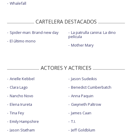
Whalefall
CARTELERA DESTACADOS
Spider-man: Brand new day
La patrulla canina: La dino
película
El último mono
Mother Mary
ACTORES Y ACTRICES
Arielle Kebbel
Jason Sudeikis
Clara Lago
Benedict Cumberbatch
Nancho Novo
Anna Paquin
Elena Irureta
Gwyneth Paltrow
Tina Fey
James Caan
Emily Hampshire
T.I.
Jason Statham
Jeff Goldblum