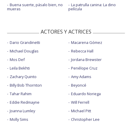
Buena suerte, pásalo bien, no
La patrulla canina: La dino
mueras
película
ACTORES Y ACTRICES
Dario Grandinetti
Macarena Gómez
Michael Douglas
Rebecca Hall
Mos Def
Jordana Brewster
Leïla Bekhti
Penélope Cruz
Zachary Quinto
Amy Adams
Billy Bob Thornton
Beyoncé
Tahar Rahim
Eduardo Noriega
Eddie Redmayne
Will Ferrell
Joanna Lumley
Michael Pitt
Molly Sims
Christopher Lee