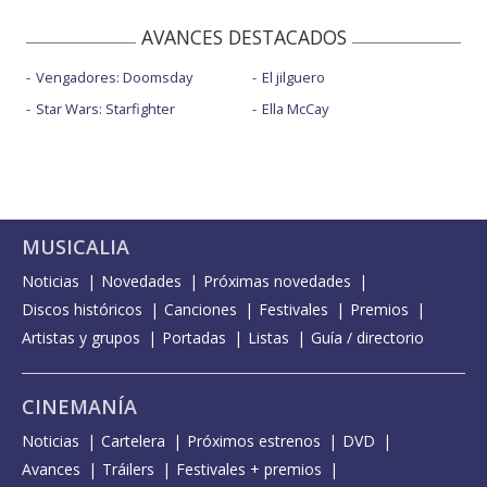
AVANCES DESTACADOS
Vengadores: Doomsday
El jilguero
Star Wars: Starfighter
Ella McCay
MUSICALIA
Noticias
Novedades
Próximas novedades
Discos históricos
Canciones
Festivales
Premios
Artistas y grupos
Portadas
Listas
Guía / directorio
CINEMANÍA
Noticias
Cartelera
Próximos estrenos
DVD
Avances
Tráilers
Festivales + premios