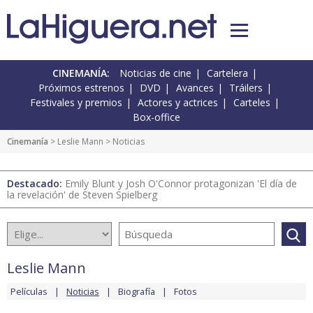
CINEMANÍA:
Noticias de cine
Cartelera
Próximos estrenos
DVD
Avances
Tráilers
Festivales y premios
Actores y actrices
Carteles
Box-office
Cinemanía
>
Leslie Mann
> Noticias
Destacado:
Emily Blunt y Josh O'Connor protagonizan 'El día de
la revelación' de Steven Spielberg
Leslie Mann
Películas
Noticias
Biografía
Fotos