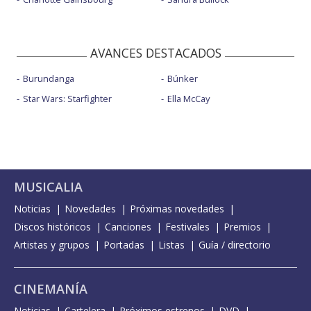
AVANCES DESTACADOS
Burundanga
Búnker
Star Wars: Starfighter
Ella McCay
MUSICALIA
Noticias
Novedades
Próximas novedades
Discos históricos
Canciones
Festivales
Premios
Artistas y grupos
Portadas
Listas
Guía / directorio
CINEMANÍA
Noticias
Cartelera
Próximos estrenos
DVD