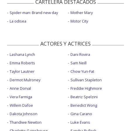
CARTELERA DESTACADOS
Spider-man: Brand new day
Mother Mary
La odisea
Motor City
ACTORES Y ACTRICES
Lashana Lynch
Dani Rovira
Emma Roberts
Sam Neill
Taylor Lautner
Chow Yun-Fat
Dermot Mulroney
Sullivan Stapleton
Anne Dorval
Freddie Highmore
Vera Farmiga
Beatriz Spelzini
Willem Dafoe
Benedict Wong
Dakota Johnson
Gina Carano
Thandiwe Newton
Luke Evans
Charlotte Gainsbourg
Sandra Bullock