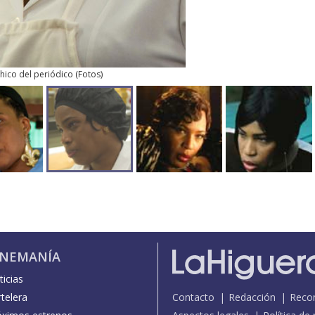
chico del periódico
(
Fotos
)
INEMANÍA
icias
telera
Contacto
Redacción
Reco