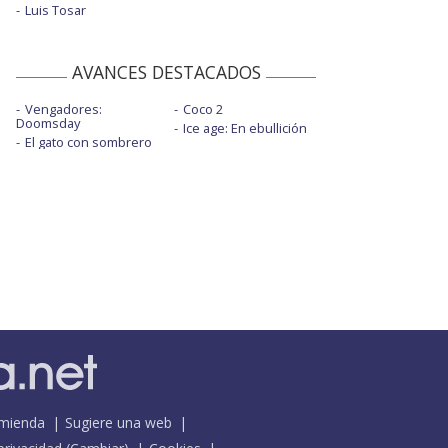
Luis Tosar
AVANCES DESTACADOS
Vengadores:
Coco 2
Doomsday
Ice age: En ebullición
El gato con sombrero
mienda
Sugiere una web