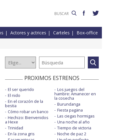
os
Actores y actrices
Carteles
Box-office
PROXIMOS ESTRENOS
El ser querido
Los juegos del
hambre: Amanecer en
El nido
la cosecha
En el corazón de la
Burundanga
bestia
Fiesta pagäna
Cómo robar un banco
Las ciegas hormigas
Hechizo: Bienvenidos
a Hexe
Una noche al año
Trinidad
Tiempo de victoria
En la zona gris
Noche de paz 2
Sacamantecas
Un plan perfecto