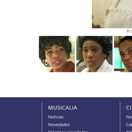
El 
MUSICALIA
C
Noticias
Not
Novedades
Car