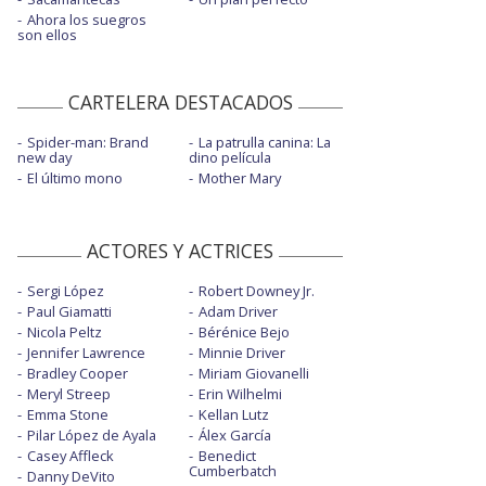
Ahora los suegros
son ellos
CARTELERA DESTACADOS
Spider-man: Brand
La patrulla canina: La
new day
dino película
El último mono
Mother Mary
ACTORES Y ACTRICES
Sergi López
Robert Downey Jr.
Paul Giamatti
Adam Driver
Nicola Peltz
Bérénice Bejo
Jennifer Lawrence
Minnie Driver
Bradley Cooper
Miriam Giovanelli
Meryl Streep
Erin Wilhelmi
Emma Stone
Kellan Lutz
Pilar López de Ayala
Álex García
Casey Affleck
Benedict
Cumberbatch
Danny DeVito