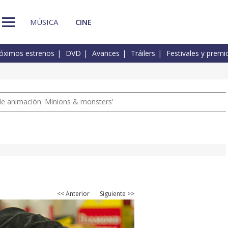
MÚSICA
CINE
óximos estrenos
DVD
Avances
Tráilers
Festivales y premi
a de animación 'Minions & monsters'
<< Anterior
Siguiente >>