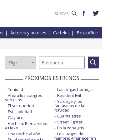
os
Actores y actrices
Carteles
Box-office
PROXIMOS ESTRENOS
Trinidad
Las ciegas hormigas
Ahora los suegros
Resident Evil
son ellos
Scrooge y los
El ser querido
fantasmas de la
Navidad
Esta soledad
Cuenta atrás
Clayface
Street Fighter
Hechizo: Bienvenidos
a Hexe
En la zona gris
Una noche al año
Los juegos del
hambre: Amanecer en
En el corazón de la