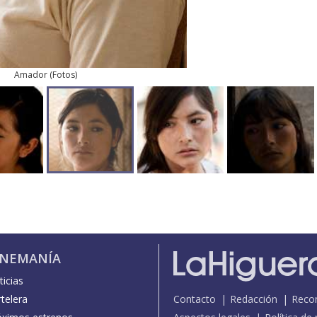
Amador
(
Fotos
)
INEMANÍA
icias
telera
Contacto
Redacción
Reco