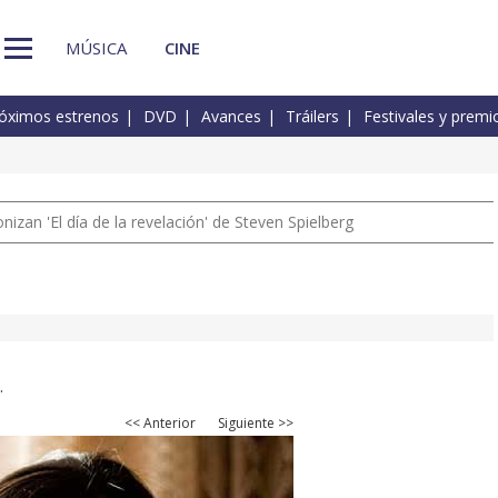
MÚSICA
CINE
óximos estrenos
DVD
Avances
Tráilers
Festivales y premi
izan 'El día de la revelación' de Steven Spielberg
.
<< Anterior
Siguiente >>