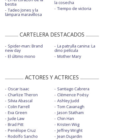
la cosecha
bestia
Tiempo de victoria
Tadeo Jones y la
lámpara maravillosa
CARTELERA DESTACADOS
Spider-man: Brand
La patrulla canina: La
new day
dino película
El último mono
Mother Mary
ACTORES Y ACTRICES
Oscar Isaac
Santiago Cabrera
Charlize Theron
Clémence Poésy
Silvia Abascal
Ashley Judd
Colin Farrell
Tom Cavanagh
Eva Green
Jason Statham
Jude Law
Chin Han
Brad Pitt
Kristen Wiig
Penélope Cruz
Jeffrey Wright
Rodolfo Sancho
Jean Dujardin