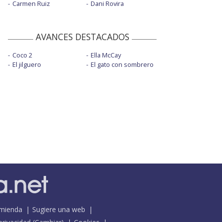
Carmen Ruiz
Dani Rovira
AVANCES DESTACADOS
Coco 2
Ella McCay
El jilguero
El gato con sombrero
mienda
Sugiere una web