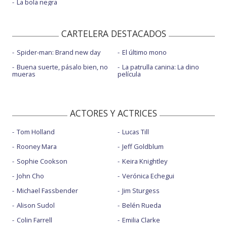
La bola negra
CARTELERA DESTACADOS
Spider-man: Brand new day
El último mono
Buena suerte, pásalo bien, no
La patrulla canina: La dino
mueras
película
ACTORES Y ACTRICES
Tom Holland
Lucas Till
Rooney Mara
Jeff Goldblum
Sophie Cookson
Keira Knightley
John Cho
Verónica Echegui
Michael Fassbender
Jim Sturgess
Alison Sudol
Belén Rueda
Colin Farrell
Emilia Clarke