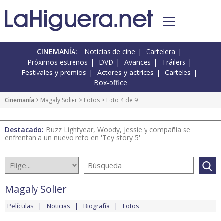
CINEMANÍA:
Noticias de cine
Cartelera
Próximos estrenos
DVD
Avances
Tráilers
Festivales y premios
Actores y actrices
Carteles
Box-office
Cinemanía
>
Magaly Solier
>
Fotos
> Foto 4 de 9
Destacado:
Buzz Lightyear, Woody, Jessie y compañía se
enfrentan a un nuevo reto en 'Toy story 5'
Magaly Solier
Películas
Noticias
Biografía
Fotos