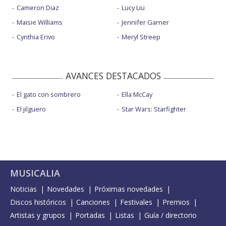
Cameron Diaz
Lucy Liu
Maisie Williams
Jennifer Garner
Cynthia Erivo
Meryl Streep
AVANCES DESTACADOS
El gato con sombrero
Ella McCay
El jilguero
Star Wars: Starfighter
MUSICALIA
Noticias
Novedades
Próximas novedades
Discos históricos
Canciones
Festivales
Premios
Artistas y grupos
Portadas
Listas
Guía / directorio