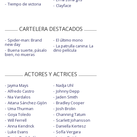
Tiempo de victoria
Clayface
CARTELERA DESTACADOS
Spider-man: Brand
El último mono
new day
La patrulla canina: La
Buena suerte, pásalo
dino película
bien, no mueras
ACTORES Y ACTRICES
Jayma Mays
Nadja Uhl
Alfredo Castro
Johnny Depp
Nia Vardalos
Jaden Smith
Aitana Sánchez-Gijón
Bradley Cooper
Uma Thurman
Josh Brolin
Goya Toledo
Channing Tatum
Will Ferrell
Scarlett Johansson
Anna Kendrick
Daniella Kertesz
Luke Evans
Sofía Vergara