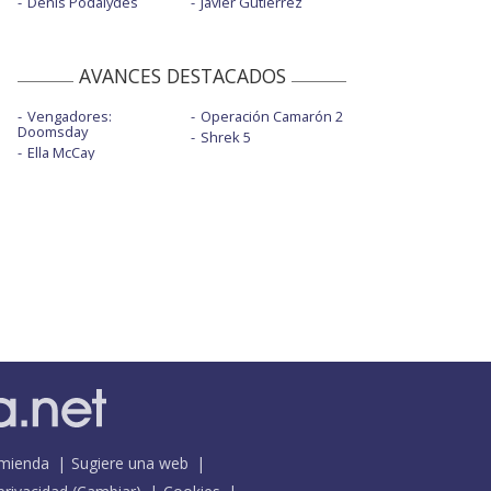
Denis Podalydès
Javier Gutiérrez
AVANCES DESTACADOS
Vengadores:
Operación Camarón 2
Doomsday
Shrek 5
Ella McCay
mienda
Sugiere una web