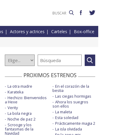
os
Actores y actrices
Carteles
Box-office
PROXIMOS ESTRENOS
La otra madre
En el corazón de la
bestia
Karateka
Las ciegas hormigas
Hechizo: Bienvenidos
a Hexe
Ahora los suegros
son ellos
Verity
La maleta
La bola negra
Esta soledad
Noche de paz 2
Prácticamente magia 2
Scrooge y los
fantasmas de la
La isla olvidada
Navidad
En la zona gris