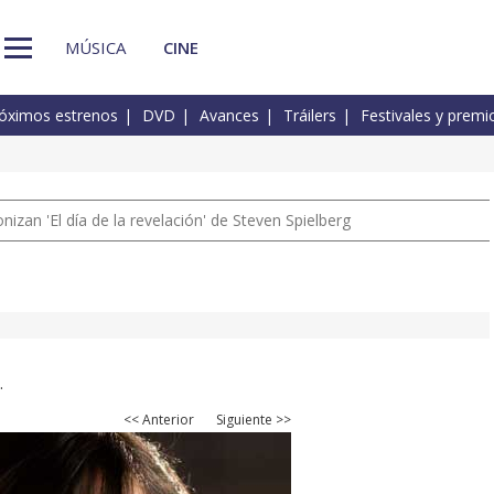
MÚSICA
CINE
óximos estrenos
DVD
Avances
Tráilers
Festivales y premi
izan 'El día de la revelación' de Steven Spielberg
.
<< Anterior
Siguiente >>