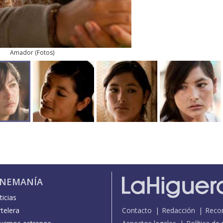
Amador
(
Fotos
)
INEMANÍA
icias
telera
Contacto
Redacción
Reco