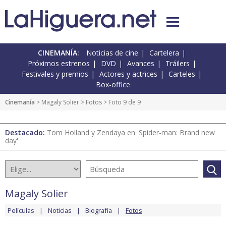
CINEMANÍA:
Noticias de cine
Cartelera
Próximos estrenos
DVD
Avances
Tráilers
Festivales y premios
Actores y actrices
Carteles
Box-office
Cinemanía
>
Magaly Solier
>
Fotos
> Foto 9 de 9
Destacado:
Tom Holland y Zendaya en 'Spider-man: Brand new
day'
Magaly Solier
Películas
Noticias
Biografía
Fotos