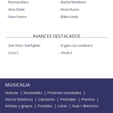
Rooney Mara
Rachel McAdams
Aina Clotet
Rene Russo
Dave Franco
Blake Lively
AVANCES DESTACADOS
Star Wars: Starfighter
El gato con sombrero
Coco 2
Shrek 5
MUSICALIA
Noticias
Novedades
Próximas novedades
Discos históricos
Canciones
Festivales
Premios
Artistas y grupos
Portadas
Listas
Guía / directorio