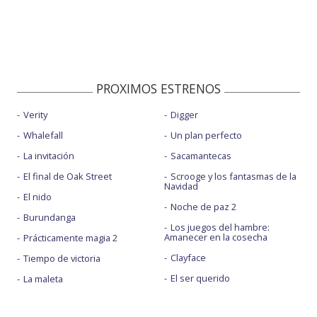
PROXIMOS ESTRENOS
Verity
Digger
Whalefall
Un plan perfecto
La invitación
Sacamantecas
El final de Oak Street
Scrooge y los fantasmas de la
Navidad
El nido
Noche de paz 2
Burundanga
Los juegos del hambre:
Amanecer en la cosecha
Prácticamente magia 2
Clayface
Tiempo de victoria
El ser querido
La maleta