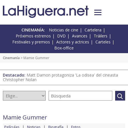
CINEMANÍA:
Noticias de cine
Cartelera
Próximos estrenos
DVD
Avances
Tráilers
Festivales y premios
Actores y actrices
Carteles
Box-office
Cinemanía
> Mamie Gummer
Destacado:
Matt Damon protagoniza 'La odisea' del cineasta
Christopher Nolan
Mamie Gummer
Películas
Noticias
Biografía
Fotos