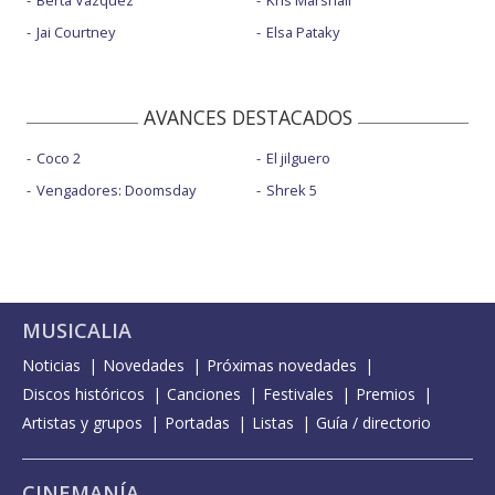
Berta Vázquez
Kris Marshall
Jai Courtney
Elsa Pataky
AVANCES DESTACADOS
Coco 2
El jilguero
Vengadores: Doomsday
Shrek 5
MUSICALIA
Noticias
Novedades
Próximas novedades
Discos históricos
Canciones
Festivales
Premios
Artistas y grupos
Portadas
Listas
Guía / directorio
CINEMANÍA