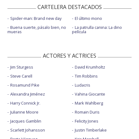
CARTELERA DESTACADOS
Spider-man: Brand new day
El último mono
Buena suerte, pásalo bien, no
La patrulla canina: La dino
mueras
película
ACTORES Y ACTRICES
Jim Sturgess
David Krumholtz
Steve Carell
Tim Robbins
Rosamund Pike
Ludacris
Alexandra Jiménez
Vahina Giocante
Harry Connick Jr.
Mark Wahlberg
Julianne Moore
Romain Duris
Jacques Gamblin
Felicity Jones
Scarlett Johansson
Justin Timberlake