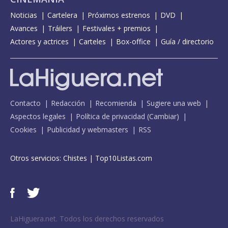
Noticias
Cartelera
Próximos estrenos
DVD
Avances
Tráilers
Festivales + premios
Actores y actrices
Carteles
Box-office
Guía / directorio
Contacto
Redacción
Recomienda
Sugiere una web
Aspectos legales
Política de privacidad
(
Cambiar
)
Cookies
Publicidad y webmasters
RSS
Otros servicios:
Chistes
|
Top10Listas.com
LaHiguera.net. Todos los derechos reservados