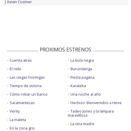
Kevin Costner
PROXIMOS ESTRENOS
Cuenta atrás
La bola negra
El nido
Burundanga
Las ciegas hormigas
Fiesta pagäna
Tiempo de victoria
Karateka
Cómo robar un banco
Una noche al año
Sacamantecas
Hechizo: Bienvenidos a Hexe
Verity
Tadeo Jones y la lámpara
maravillosa
La maleta
La otra madre
En la zona gris