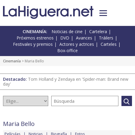
CINEMANÍA:
Noticias de cine
Cartelera
Próximos estrenos
DVD
Avances
Tráilers
Festivales y premios
Actores y actrices
Carteles
Box-office
Cinemanía
> Maria Bello
Destacado:
Tom Holland y Zendaya en 'Spider-man: Brand new
day'
Maria Bello
Películas
Noticias
Biografía
Fotos