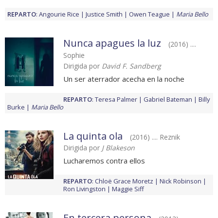
REPARTO
:
Angourie Rice
Justice Smith
Owen Teague
Maria Bello
Nunca apagues la luz
(2016) ....
Sophie
Dirigida por
David F. Sandberg
Un ser aterrador acecha en la noche
REPARTO
:
Teresa Palmer
Gabriel Bateman
Billy
Burke
Maria Bello
La quinta ola
(2016) .... Reznik
Dirigida por
J Blakeson
Lucharemos contra ellos
REPARTO
:
Chloë Grace Moretz
Nick Robinson
Ron Livingston
Maggie Siff
En tercera persona