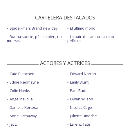
CARTELERA DESTACADOS
Spider-man: Brand new day
El último mono
Buena suerte, pásalo bien, no
La patrulla canina: La dino
mueras
película
ACTORES Y ACTRICES
Cate Blanchett
Edward Norton
Eddie Redmayne
Emily Blunt
Colin Hanks
Paul Rudd
Angelina Jolie
Owen Wilson
Daniella Kertesz
Nicolas Cage
Anne Hathaway
Juliette Binoche
Jet Li
Larenz Tate