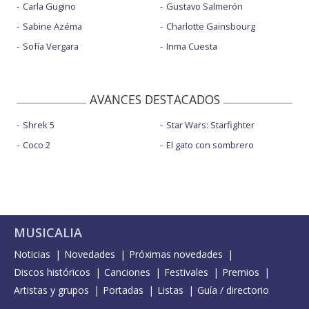
Carla Gugino
Gustavo Salmerón
Sabine Azéma
Charlotte Gainsbourg
Sofía Vergara
Inma Cuesta
AVANCES DESTACADOS
Shrek 5
Star Wars: Starfighter
Coco 2
El gato con sombrero
MUSICALIA
Noticias
Novedades
Próximas novedades
Discos históricos
Canciones
Festivales
Premios
Artistas y grupos
Portadas
Listas
Guía / directorio