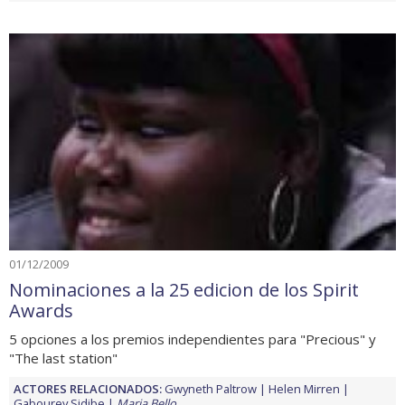
01/12/2009
Nominaciones a la 25 edicion de los Spirit
Awards
5 opciones a los premios independientes para "Precious" y
"The last station"
ACTORES RELACIONADOS:
Gwyneth Paltrow
Helen Mirren
Gabourey Sidibe
Maria Bello