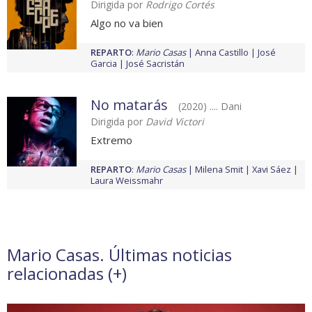
Dirigida por
Rodrigo Cortés
Algo no va bien
REPARTO
:
Mario Casas
Anna Castillo
José
Garcia
José Sacristán
No matarás
(2020) .... Dani
Dirigida por
David Victori
Extremo
REPARTO
:
Mario Casas
Milena Smit
Xavi Sáez
Laura Weissmahr
Mario Casas. Últimas noticias
relacionadas (
+
)