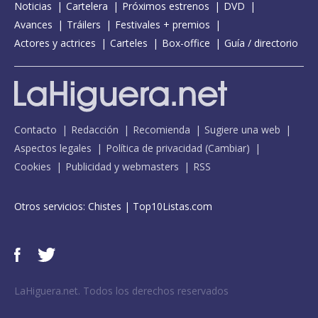
Noticias
Cartelera
Próximos estrenos
DVD
Avances
Tráilers
Festivales + premios
Actores y actrices
Carteles
Box-office
Guía / directorio
Contacto
Redacción
Recomienda
Sugiere una web
Aspectos legales
Política de privacidad
(
Cambiar
)
Cookies
Publicidad y webmasters
RSS
Otros servicios:
Chistes
|
Top10Listas.com
LaHiguera.net. Todos los derechos reservados