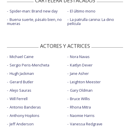
CARTELERA DESTACADOS
Spider-man: Brand new day
El último mono
Buena suerte, pásalo bien, no
La patrulla canina: La dino
mueras
película
ACTORES Y ACTRICES
Michael Caine
Nora Navas
Sergio Peris-Mencheta
Kaitlyn Dever
Hugh Jackman
Jane Asher
Gerard Butler
Leighton Meester
Alejo Sauras
Gary Oldman
Will Ferrell
Bruce Willis
Antonio Banderas
Rhona Mitra
Anthony Hopkins
Naomie Harris
Jeff Anderson
Vanessa Redgrave