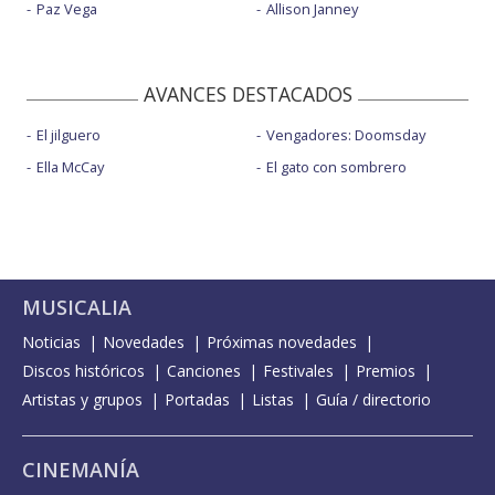
Paz Vega
Allison Janney
AVANCES DESTACADOS
El jilguero
Vengadores: Doomsday
Ella McCay
El gato con sombrero
MUSICALIA
Noticias
Novedades
Próximas novedades
Discos históricos
Canciones
Festivales
Premios
Artistas y grupos
Portadas
Listas
Guía / directorio
CINEMANÍA