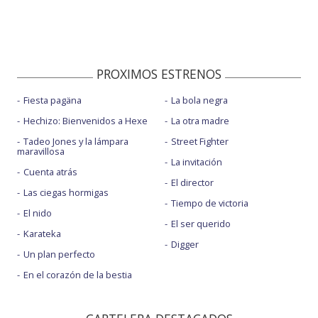
PROXIMOS ESTRENOS
Fiesta pagäna
La bola negra
Hechizo: Bienvenidos a Hexe
La otra madre
Tadeo Jones y la lámpara
Street Fighter
maravillosa
La invitación
Cuenta atrás
El director
Las ciegas hormigas
Tiempo de victoria
El nido
El ser querido
Karateka
Digger
Un plan perfecto
En el corazón de la bestia